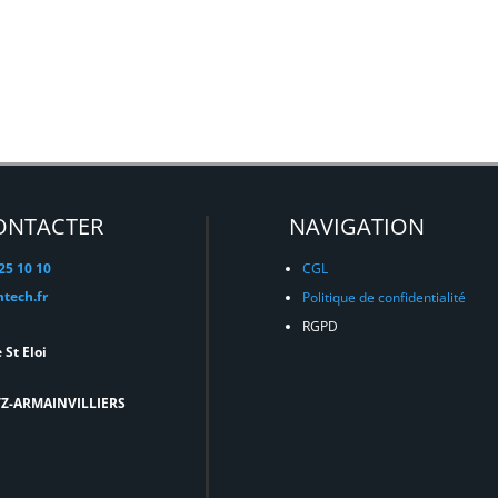
ONTACTER
NAVIGATION
 25 10 10
CGL
tech.fr
Politique de confidentialité
RGPD
 St Eloi
TZ-ARMAINVILLIERS