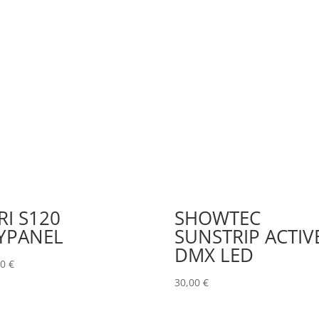
RI S120
SHOWTEC
YPANEL
SUNSTRIP ACTIV
DMX LED
00
€
30,00
€