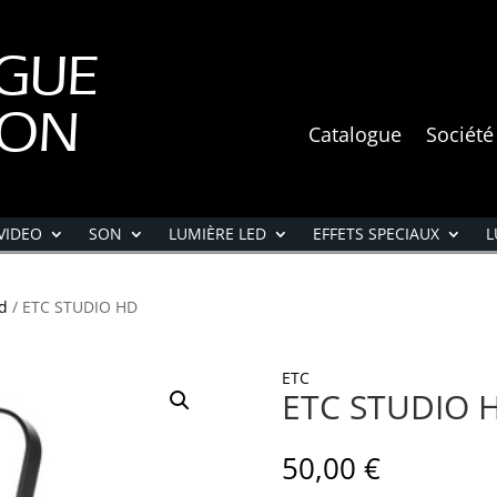
GUE
ION
Catalogue
Société
VIDEO
SON
LUMIÈRE LED
EFFETS SPECIAUX
L
ed
/ ETC STUDIO HD
ETC
ETC STUDIO 
50,00
€