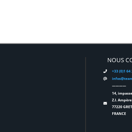
NOUS C
+33 (0)1 64
infos@team
————
14, impasse
Z.I. Ampère
77220 GRE
FRANCE