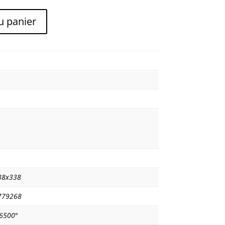
u panier
38x338
779268
6500°