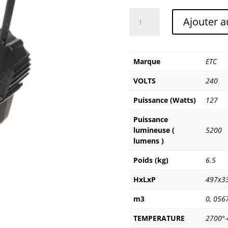
quantité
Ajouter a
de
ETC
STUDIO
HD
Marque
ETC
VOLTS
240
Puissance (Watts)
127
Puissance
lumineuse (
5200
lumens )
Poids (kg)
6.5
HxLxP
497x3
m3
0
,
056
TEMPERATURE
2700°-