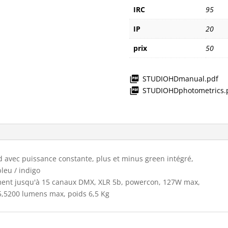
IRC
95
IP
20
prix
50
STUDIOHDmanual.pdf
STUDIOHDphotometrics.
d avec puissance constante, plus et minus green intégré,
leu / indigo
ment jusqu'à 15 canaux DMX, XLR 5b, powercon, 127W max,
5,5200 lumens max, poids 6,5 Kg