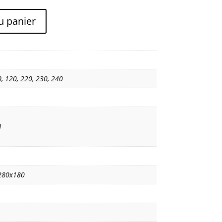
u panier
0
,
120
,
220
,
230
,
240
1
280x180