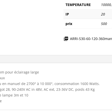
TEMPERATURE
10000
IP
20
prix
500
ARRI-S30-60-120-360man
m pour éclairage large
aux
u en manuel de 2700° à 10 000°, consommation 1600 Watts.
igot 28, 90-240V AC in 48V, AC ext, 23-36V DC, poids 43 Kg
e lampe 3m et 10
de