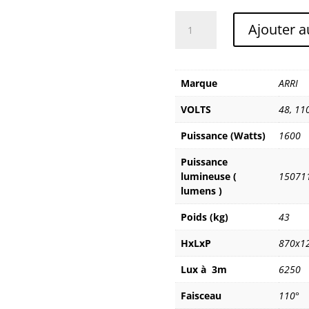
quantité
Ajouter a
de
ARRI
S360
SKYPANEL
Marque
ARRI
VOLTS
48
,
11
Puissance (Watts)
1600
Puissance
lumineuse (
15071
lumens )
Poids (kg)
43
HxLxP
870x1
Lux à 3m
6250
Faisceau
110°