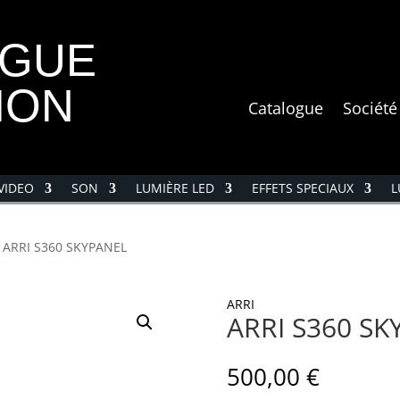
OGUE
ION
Catalogue
Société
VIDEO
SON
LUMIÈRE LED
EFFETS SPECIAUX
L
 ARRI S360 SKYPANEL
ARRI
ARRI S360 S
500,00
€