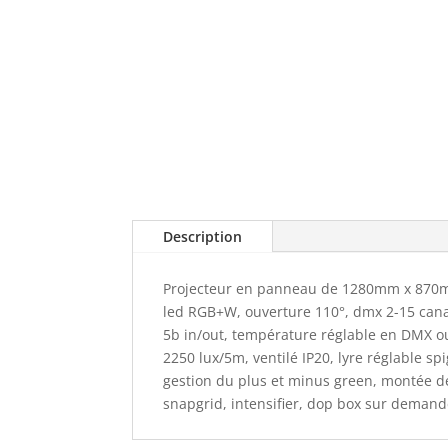
Description
Projecteur en panneau de 1280mm x 870m
led RGB+W, ouverture 110°, dmx 2-15 can
5b in/out, température réglable en DMX o
2250 lux/5m, ventilé IP20, lyre réglable sp
gestion du plus et minus green, montée d
snapgrid, intensifier, dop box sur deman