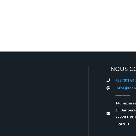
NOUS C
+33 (0)1 64
infos@team
————
14, impasse
Z.I. Ampère
77220 GRE
FRANCE