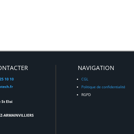
ONTACTER
NAVIGATION
 25 10 10
CGL
tech.fr
Politique de confidentialité
RGPD
 St Eloi
TZ-ARMAINVILLIERS