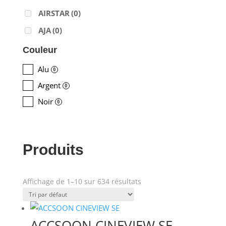
AIRSTAR
(0)
AJA
(0)
ALADDIN-LIGHTS
(0)
Couleur
ALDANE
(0)
Alu
0
ALTAIR
(0)
Argent
0
ALUSD
(0)
Noir
0
AMADEUS
(0)
ANALOG WAY
(0)
Produits
AOTO
(0)
APC
(0)
Affichage de 1–10 sur 634 résultats
APPLE
(0)
Prix
APURTURE
(0)
ARRI
(0)
ACCSOON CINEVIEW SE