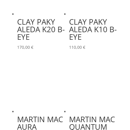
CHAUVET
(1)
CHIMERA
(0)
Hauteur Maximum (mm)
CLAY PAKY
CLAY PAKY
CHRISTIE
(0)
ALEDA K20 B-
ALEDA K10 B-
CINEROID
(1)
EYE
EYE
Marques
CLAY PAKY
(2)
170,00
€
110,00
€
ACCSOON
(0)
CLEAR COM
(0)
ADAM HALL
(0)
CLEARVISION
(0)
ADB
(1)
COUNTRYMAN
(0)
ADMIRAL
(0)
CVW
(0)
AIRSTAR
(0)
DAP
(0)
AJA
(0)
DATAPATH
(0)
Couleur
MARTIN MAC
MARTIN MAC
ALADDIN-LIGHTS
(2)
DATAVIDEO
(0)
AURA
QUANTUM
Alu
0