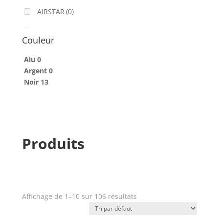
AIRSTAR
(0)
AJA
(0)
Couleur
ALADDIN-LIGHTS
(2)
Alu
0
ALDANE
(0)
Argent
0
Noir
13
ALTAIR
(0)
ALUSD
(0)
AMADEUS
(0)
Produits
ANALOG WAY
(0)
AOTO
(0)
APC
(0)
Affichage de 1–10 sur 106 résultats
APPLE
(0)
Prix
APURTURE
(1)