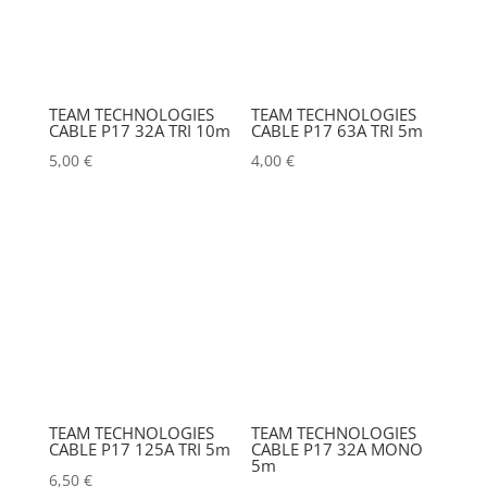
Puissance (Watt)
BARCO
(0)
BENQ
(0)
IRC
TEAM TECHNOLOGIES
TEAM TECHNOLOGIES
BLACKMAGIC
(0)
CABLE P17 32A TRI 10m
CABLE P17 63A TRI 5m
5,00
€
4,00
€
Hauteur Maximum (mm)
BSS
(0)
CHAUVET
(0)
Marques
CHIMERA
(0)
CHRISTIE
(0)
ACCSOON
(0)
ADAM HALL
(0)
CINEROID
(0)
ADB
(0)
CLAY PAKY
(0)
ADMIRAL
(0)
CLEAR COM
(0)
TEAM TECHNOLOGIES
TEAM TECHNOLOGIES
CABLE P17 125A TRI 5m
CABLE P17 32A MONO
AIRSTAR
(0)
5m
CLEARVISION
(0)
6,50
€