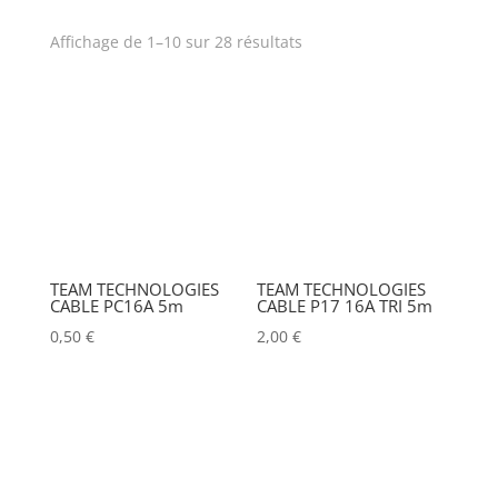
AOTO
(0)
Affichage de 1–10 sur 28 résultats
Prix
APC
(0)
APPLE
(0)
Produit Puissance lumineuse
(lumens)
APURTURE
(0)
ARRI
(0)
Puissance lumineuse (lux)
ASD
(0)
TEAM TECHNOLOGIES
TEAM TECHNOLOGIES
CABLE PC16A 5m
CABLE P17 16A TRI 5m
ASTERA
(0)
Poids (kg)
0,50
€
2,00
€
AUDIPACK
(0)
AVALON
(0)
Tension électrique (V)
AVENGER
(0)
AYRTON
(0)