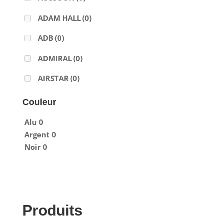
ADAM HALL
(0)
ADB
(0)
ADMIRAL
(0)
AIRSTAR
(0)
AJA
(0)
Couleur
ALADDIN-LIGHTS
(0)
Alu
0
Argent
0
ALDANE
(0)
Noir
0
ALTAIR
(0)
ALUSD
(0)
AMADEUS
(0)
Produits
ANALOG WAY
(0)