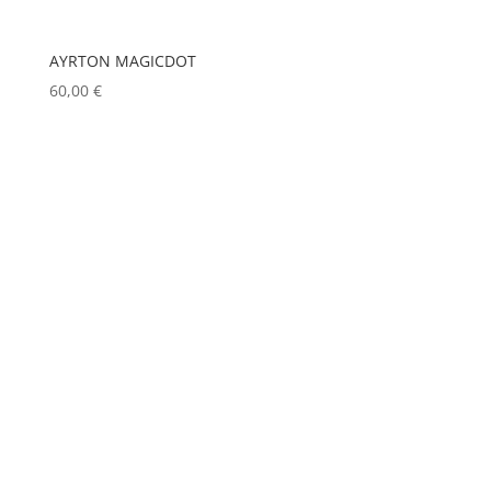
LUXMAN
(0)
MA LIGHTING
(0)
AYRTON MAGICDOT
MADRIX
(0)
60,00
€
MANFROTTO
(0)
MARTIN
(3)
MATROX
(0)
MITSUBISHI
(0)
MOBIL TECH
(0)
MODULO PI
(0)
MOLE
(0)
Show more