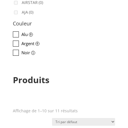
AIRSTAR
(0)
AJA
(0)
ALADDIN-LIGHTS
(0)
Couleur
ALDANE
(0)
Alu
0
ALTAIR
(0)
Argent
0
ALUSD
(0)
Noir
1
AMADEUS
(0)
ANALOG WAY
(0)
Produits
AOTO
(0)
APC
(0)
APPLE
(0)
APURTURE
(0)
Affichage de 1–10 sur 11 résultats
Prix
ARRI
(0)