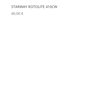
STARWAY ROTOLITE 410CW
GREEN HIPPO
(0)
40,00
€
HERGEITZ
(0)
HP
(0)
HUDSON
(0)
IGNITION
(0)
JEM
(0)
JULIAT
(0)
K5600
(0)
KENWOOD
(0)
KEYLITE
(0)
KLARK TEKNIK
(0)
KRAMER
(0)