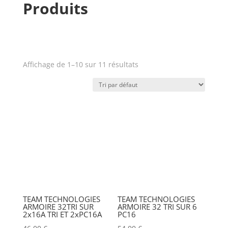
Produits
ANALOG WAY
(0)
AOTO
(0)
APC
(0)
Affichage de 1–10 sur 11 résultats
APPLE
(0)
Prix
APURTURE
(0)
Produit Puissance lumineuse
ARRI
(0)
(lumens)
ASD
(0)
ASTERA
(0)
Puissance lumineuse (lux)
AUDIPACK
(0)
AVALON
(0)
Poids (kg)
TEAM TECHNOLOGIES
TEAM TECHNOLOGIES
ARMOIRE 32TRI SUR
ARMOIRE 32 TRI SUR 6
AVENGER
(0)
2x16A TRI ET 2xPC16A
PC16