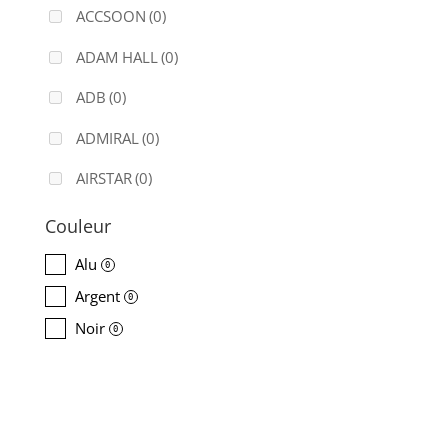
ACCSOON
(0)
ADAM HALL
(0)
ADB
(0)
ADMIRAL
(0)
AIRSTAR
(0)
AJA
(0)
Couleur
ALADDIN-LIGHTS
(0)
Alu
0
Argent
ALDANE
(0)
0
Noir
0
ALTAIR
(0)
ALUSD
(0)
AMADEUS
(0)