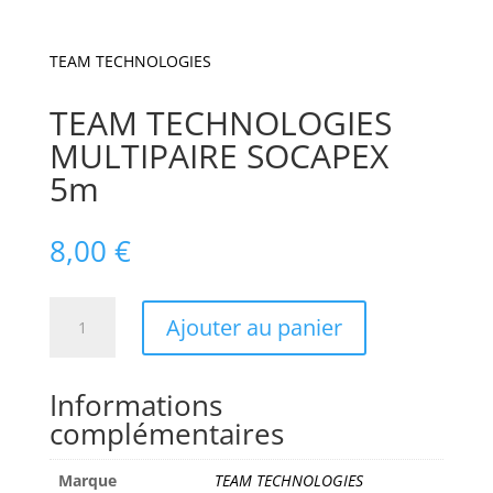
TEAM TECHNOLOGIES
TEAM TECHNOLOGIES
MULTIPAIRE SOCAPEX
5m
8,00
€
quantité
Ajouter au panier
de
TEAM
TECHNOLOGIES
Informations
MULTIPAIRE
complémentaires
SOCAPEX
5m
Marque
TEAM TECHNOLOGIES