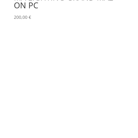
ON PC
200,00
€