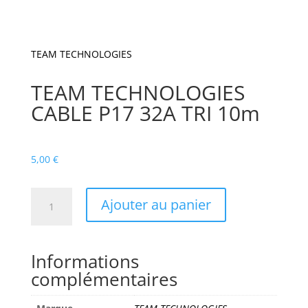
TEAM TECHNOLOGIES
TEAM TECHNOLOGIES
CABLE P17 32A TRI 10m
5,00
€
quantité
Ajouter au panier
de
TEAM
TECHNOLOGIES
Informations
CABLE
complémentaires
P17
32A
TRI