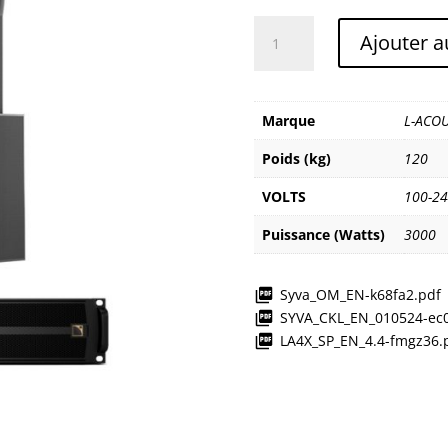
quantité
Ajouter a
de
L-
ACOUSTICS
SYVA
Marque
L-ACOU
Poids (kg)
120
VOLTS
100-2
Puissance (Watts)
3000
Syva_OM_EN-k68fa2.pdf
SYVA_CKL_EN_010524-ec0
LA4X_SP_EN_4.4-fmgz36.