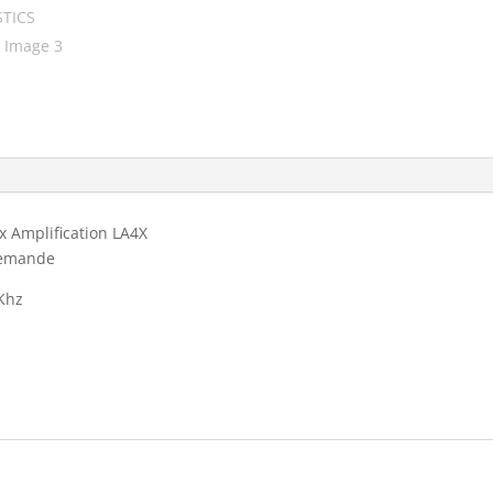
x Amplification LA4X
demande
 Khz