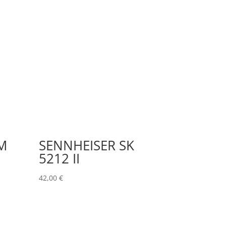
M
SENNHEISER SK
5212 II
42,00
€