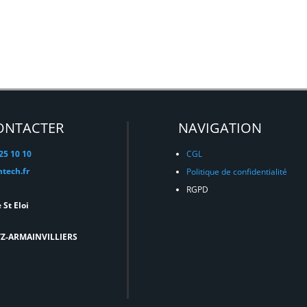
ONTACTER
NAVIGATION
 25 10 10
CGL
tech.fr
Politique de confidentialité
RGPD
 St Eloi
TZ-ARMAINVILLIERS