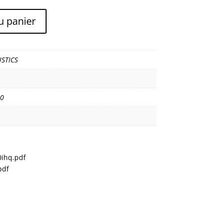
u panier
STICS
40
ihq.pdf
pdf