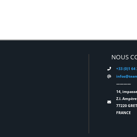
NOUS C
+33 (0)1 64
infos@team
————
14, impasse
Z.I. Ampère
77220 GRE
FRANCE