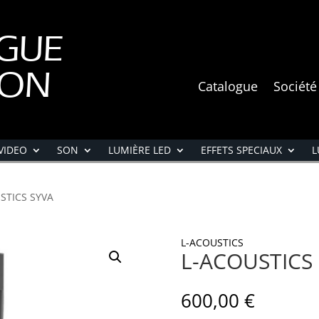
GUE
ION
Catalogue
Société
VIDEO
SON
LUMIÈRE LED
EFFETS SPECIAUX
L
STICS SYVA
L-ACOUSTICS
L-ACOUSTICS
600,00
€