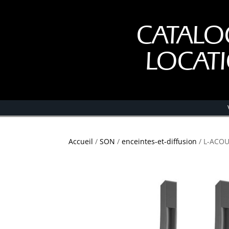
CATALO
LOCAT
Accueil
/
SON
/
enceintes-et-diffusion
/ L-ACOU