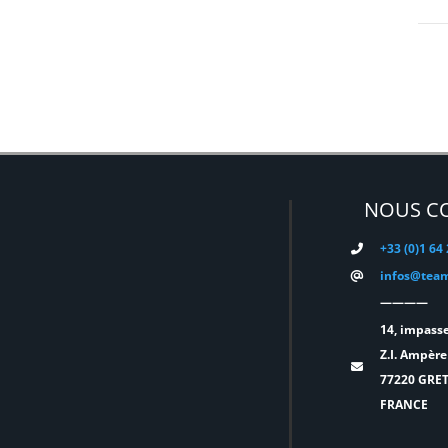
DMG
(0)
DMT
(0)
DPA
(0)
DRAWMER
(0)
DSAN
(0)
NOUS C
DTS
(0)
+33 (0)1 64
DYNASCAN
(0)
infos@team
————
EASTAR
(0)
14, impasse
EATON
(0)
Z.I. Ampère
77220 GRE
ELATION
(0)
FRANCE
ELGATO
(0)