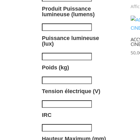
Affi
Produit Puissance
P
lumineuse (lumens)
Puissance lumineuse
ACC
(lux)
CIN
50,
Poids (kg)
Tension électrique (V)
IRC
Hauteur Maximum (mm)