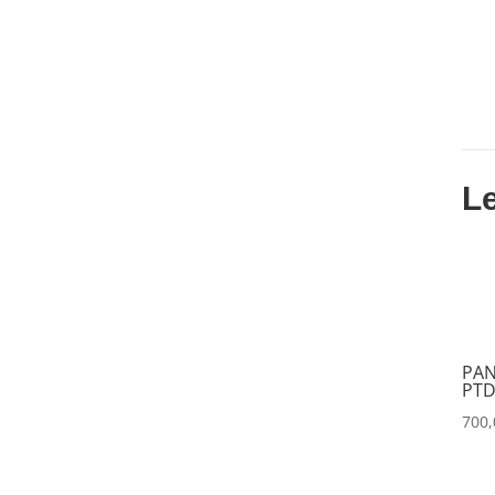
CLAY PAKY
(0)
CLEAR COM
(0)
CLEARVISION
(0)
COUNTRYMAN
(0)
L
CVW
(0)
DAP
(0)
DATAPATH
(0)
DATAVIDEO
(0)
PAN
DECIMATOR
(0)
PTD
700
DENON
(0)
DESISTI
(0)