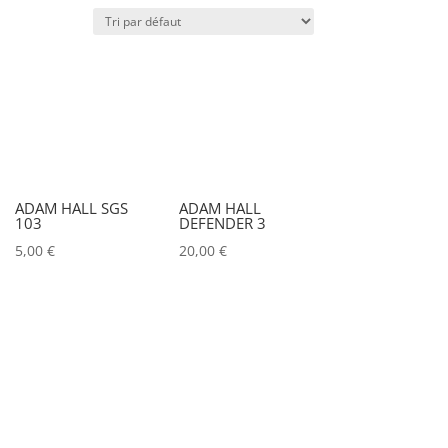
Puissance lumineuse (lux)
IRC
Couleur
ADAM HALL SGS
ADAM HALL
103
DEFENDER 3
Alu
0
5,00
€
20,00
€
Argent
0
Noir
0