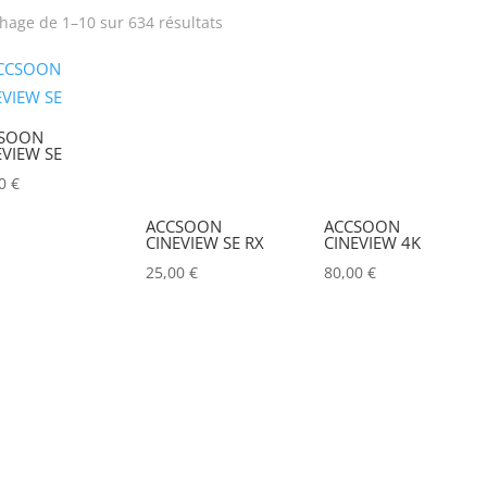
chage de 1–10 sur 634 résultats
rix
Produit Puissance
lumineuse (lumens)
SOON
Poids (kg)
Tension électrique (V)
EVIEW SE
00
€
Hauteur Maximum (mm)
Marques
ACCSOON
ACCSOON
CINEVIEW SE RX
CINEVIEW 4K
ACCSOON
(0)
25,00
€
80,00
€
ADAM HALL
(0)
ADB
(0)
ADMIRAL
(0)
AIRSTAR
(0)
AJA
(0)