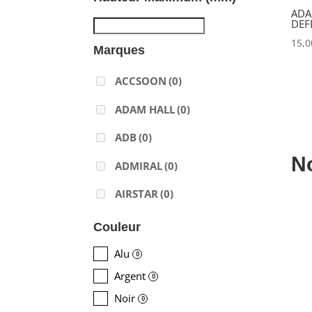
ADA
DEF
15,
Marques
ACCSOON
(0)
ADAM HALL
(0)
ADB
(0)
N
ADMIRAL
(0)
AIRSTAR
(0)
AJA
(0)
Couleur
ALADDIN-LIGHTS
(0)
Alu
0
Argent
ALDANE
(0)
0
Noir
0
ALTAIR
(0)