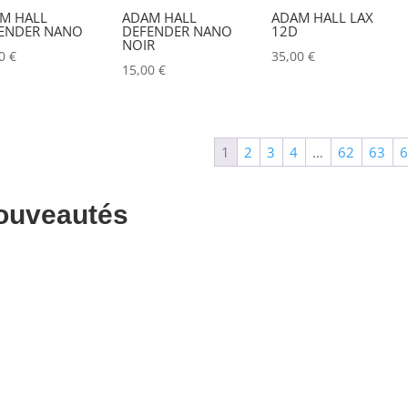
M HALL
ADAM HALL
ADAM HALL LAX
ALADDIN-LIGHTS
(0)
ENDER NANO
DEFENDER NANO
12D
NOIR
00
€
35,00
€
ALDANE
(0)
15,00
€
ALTAIR
(0)
ALUSD
(0)
1
2
3
4
…
62
63
AMADEUS
(0)
ANALOG WAY
(0)
ouveautés
AOTO
(0)
APC
(0)
APPLE
(0)
APURTURE
(0)
ARRI
(0)
ASD
(0)