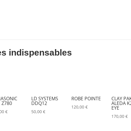
DESISTI
(0)
DMG
(0)
DMT
(0)
DPA
(0)
DRAWMER
(0)
es indispensables
DSAN
(0)
DTS
(0)
DYNASCAN
(0)
EASTAR
(0)
ASONIC
LD SYSTEMS
ROBE POINTE
CLAY PA
 Z780
DDQ12
ALEDA K2
EATON
(0)
120,00
€
EYE
,00
€
50,00
€
ELATION
(0)
170,00
€
ELGATO
(0)