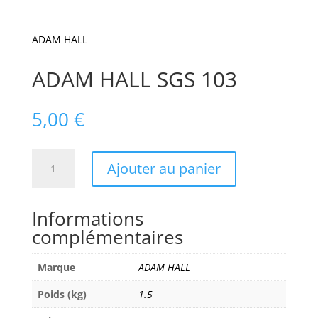
ADAM HALL
ADAM HALL SGS 103
5,00
€
quantité
Ajouter au panier
de
ADAM
HALL
Informations
SGS
complémentaires
103
Marque
ADAM HALL
Poids (kg)
1.5