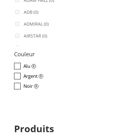
ADAM HALL
(0)
ADB
(0)
ADMIRAL
(0)
AIRSTAR
(0)
AJA
(0)
Couleur
ALADDIN-LIGHTS
(0)
Alu
0
ALDANE
(0)
Argent
0
ALTAIR
(0)
Noir
0
ALUSD
(0)
AMADEUS
(0)
ANALOG WAY
(0)
Produits
AOTO
(0)