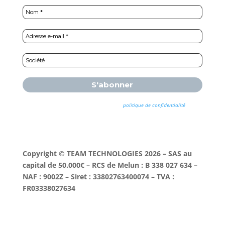
Nous ne spammons pas ! Consultez notre
politique de confidentialité
pour
plus d’informations.
Copyright © TEAM TECHNOLOGIES 2026 – SAS au
capital de 50.000€ – RCS de Melun : B 338 027 634 –
NAF : 9002Z – Siret : 33802763400074 – TVA :
FR03338027634