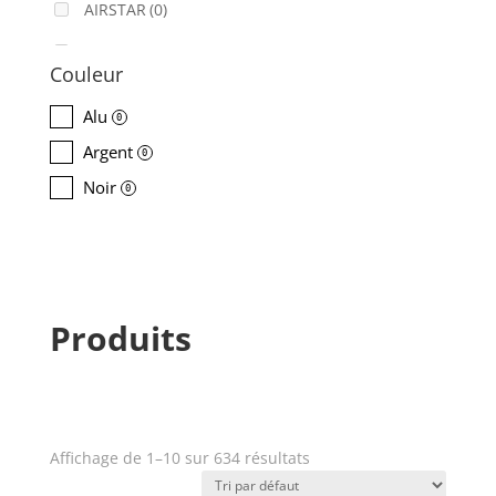
AIRSTAR
(0)
AJA
(0)
Couleur
ALADDIN-LIGHTS
(0)
Alu
0
ALDANE
(0)
Argent
0
ALTAIR
(0)
Noir
0
ALUSD
(0)
AMADEUS
(0)
ANALOG WAY
(0)
Produits
AOTO
(0)
APC
(0)
APPLE
(0)
Affichage de 1–10 sur 634 résultats
Prix
APURTURE
(0)