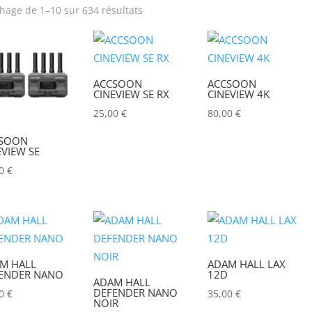
chage de 1–10 sur 634 résultats
rix
Produit Puissance
lumineuse (lumens)
ACCSOON
ACCSOON
Poids (kg)
Puissance (Watt)
CINEVIEW SE RX
CINEVIEW 4K
25,00
€
80,00
€
Hauteur Maximum (mm)
Marques
SOON
EVIEW SE
ACCSOON
(0)
00
€
ADAM HALL
(0)
ADB
(0)
ADMIRAL
(0)
M HALL
ADAM HALL LAX
ENDER NANO
12D
AIRSTAR
(0)
ADAM HALL
DEFENDER NANO
00
€
35,00
€
AJA
(0)
NOIR