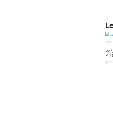
BENQ
(0)
BLACKMAGIC
(0)
BSS
(0)
Le
CHAUVET
(0)
CHIMERA
(0)
CHRISTIE
(0)
PAN
CINEROID
(0)
PTD
700
CLAY PAKY
(0)
CLEAR COM
(0)
CLEARVISION
(0)
COUNTRYMAN
(0)
CVW
(0)
DAP
(0)