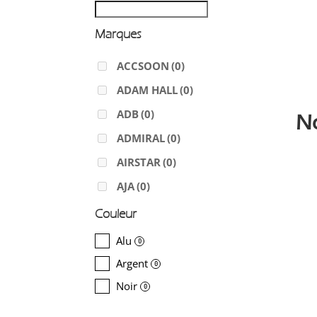
Marques
ACCSOON
(0)
ADAM HALL
(0)
ADB
(0)
N
ADMIRAL
(0)
AIRSTAR
(0)
AJA
(0)
ALADDIN-LIGHTS
(0)
Couleur
ALDANE
(0)
Alu
0
ALTAIR
(0)
Argent
0
ALUSD
(0)
Noir
0
AMADEUS
(0)