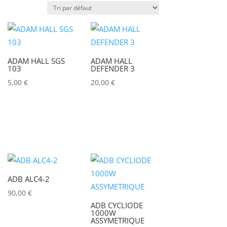
Puissance lumineuse (lux)
ADAM HALL SGS
ADAM HALL
IRC
103
DEFENDER 3
5,00
€
20,00
€
Couleur
Alu
0
Argent
0
Noir
0
ADB ALC4-2
90,00
€
ADB CYCLIODE
1000W
ASSYMETRIQUE