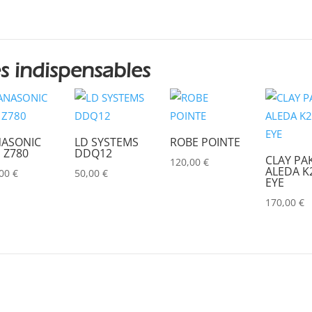
CHRISTIE
(0)
CINEROID
(0)
CLAY PAKY
(0)
s indispensables
CLEAR COM
(0)
CLEARVISION
(0)
COUNTRYMAN
(0)
ASONIC
LD SYSTEMS
ROBE POINTE
 Z780
DDQ12
CLAY PA
CVW
(0)
120,00
€
ALEDA K2
,00
€
50,00
€
EYE
DAP
(0)
170,00
€
DATAPATH
(0)
DATAVIDEO
(0)
DECIMATOR
(0)
DENON
(0)