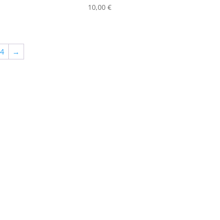
10,00
€
64
→