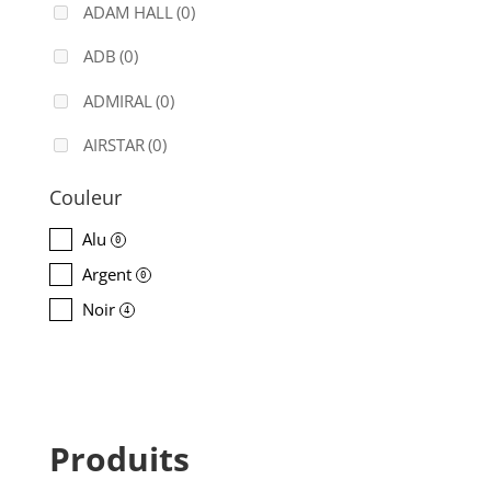
ADAM HALL
(0)
ADB
(0)
ADMIRAL
(0)
AIRSTAR
(0)
AJA
(0)
Couleur
ALADDIN-LIGHTS
(0)
Alu
0
Argent
ALDANE
(0)
0
Noir
4
ALTAIR
(0)
ALUSD
(0)
AMADEUS
(0)
Produits
ANALOG WAY
(0)