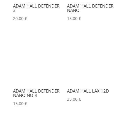
Couleur
COUNTRYMAN
(0)
ADAM HALL DEFENDER
ADAM HALL DEFENDER
ALADDIN-LIGHTS
(0)
3
NANO
Alu
CVW
(0)
0
ALDANE
(0)
20,00
€
15,00
€
Argent
0
DAP
(0)
ALTAIR
(0)
Noir
4
DATAPATH
(0)
ALUSD
(0)
DATAVIDEO
(0)
AMADEUS
(0)
DECIMATOR
(0)
ANALOG WAY
(0)
DENON
(0)
AOTO
(2)
DESISTI
(0)
APC
(0)
ADAM HALL DEFENDER
ADAM HALL LAX 12D
APPLE
(0)
DMG
(0)
NANO NOIR
35,00
€
15,00
€
APURTURE
(1)
DMT
(0)
ARRI
(1)
DPA
(0)
ASD
(0)