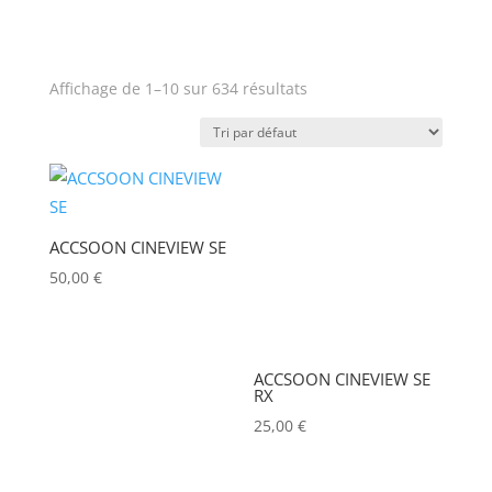
AOTO
(2)
APC
(0)
Affichage de 1–10 sur 634 résultats
APPLE
(0)
Prix
APURTURE
(1)
Produit Puissance lumineuse
ARRI
(1)
(lumens)
ASD
(0)
ACCSOON CINEVIEW SE
ASTERA
(1)
50,00
€
Puissance lumineuse (lux)
AUDIPACK
(0)
AVALON
(0)
Poids (kg)
ACCSOON CINEVIEW SE
RX
AVENGER
(0)
25,00
€
AYRTON
(0)
Puissance (Watt)