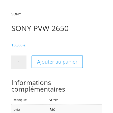
SONY
SONY PVW 2650
150,00
€
quantité
Ajouter au panier
de
SONY
PVW
Informations
2650
complémentaires
Marque
SONY
prix
150