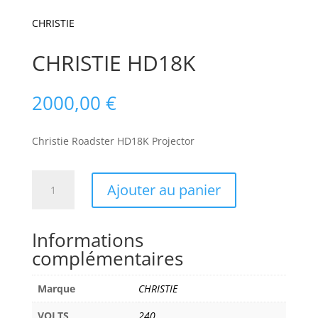
CHRISTIE
CHRISTIE HD18K
2000,00
€
Christie Roadster HD18K Projector
quantité
Ajouter au panier
de
CHRISTIE
HD18K
Informations
complémentaires
Marque
CHRISTIE
VOLTS
240