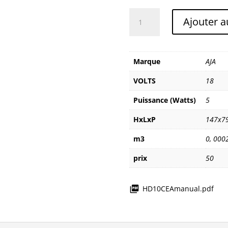
quantité
Ajouter a
de
AJA
HD10
CEA
Marque
AJA
VOLTS
18
Puissance (Watts)
5
HxLxP
147x7
m3
0
,
000
prix
50
HD10CEAmanual.pdf