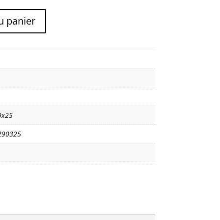
u panier
9x25
290325