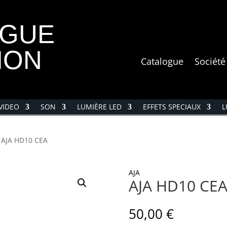
OGUE
ION
Catalogue
Société
VIDEO
SON
LUMIÈRE LED
EFFETS SPECIAUX
L
 AJA HD10 CEA
AJA
AJA HD10 CE
50,00
€