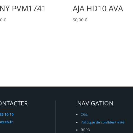
NY PVM1741
AJA HD10 AVA
00
€
50,00
€
ONTACTER
NAVIGATION
 25 10 10
CGL
tech.fr
Politique de confidentialité
RGPD