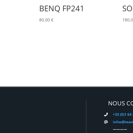
BENQ FP241
SO
80,00
€
180,
NOUS C
+33 (0)1 64
infos@team
————