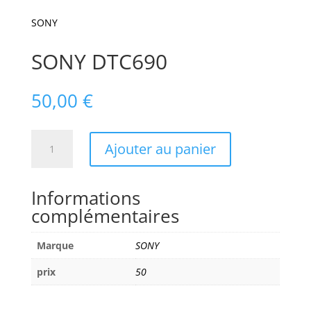
SONY
SONY DTC690
50,00
€
quantité
Ajouter au panier
de
SONY
DTC690
Informations
complémentaires
Marque
SONY
prix
50