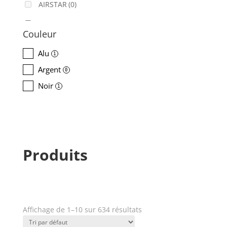
AIRSTAR
(0)
AJA
(3)
Couleur
ALADDIN-LIGHTS
(0)
Alu
1
ALDANE
(0)
Argent
0
ALTAIR
(0)
Noir
1
ALUSD
(0)
AMADEUS
(1)
ANALOG WAY
(0)
Produits
AOTO
(0)
APC
(0)
APPLE
(0)
Affichage de 1–10 sur 634 résultats
Produit Puissance lumineuse
APURTURE
(0)
(lumens)