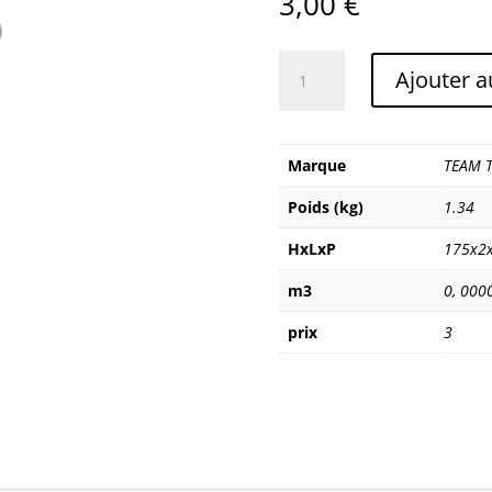
3,00
€
quantité
Ajouter a
de
TEAM
TECHNOLOGIES
PIED
Marque
TEAM 
DE
Poids (kg)
1.34
TABLE
HxLxP
175x2
m3
0
,
000
prix
3