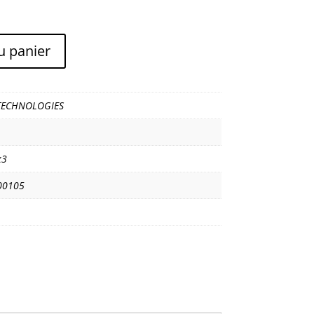
u panier
TECHNOLOGIES
x3
00105