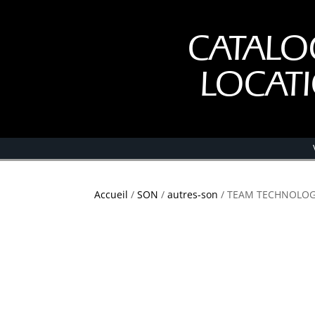
CATALO
LOCAT
Accueil
/
SON
/
autres-son
/ TEAM TECHNOLOGI