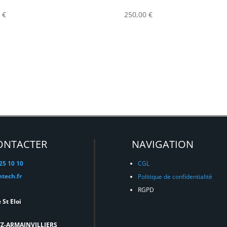
0
€
250,00
€
ONTACTER
NAVIGATION
 25 10 10
CGL
tech.fr
Politique de confidentialité
RGPD
 St Eloi
TZ-ARMAINVILLIERS