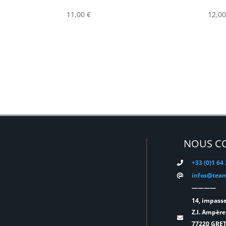
11,00
€
12,0
NOUS C
+33 (0)1 64
infos@team
————
14, impasse
Z.I. Ampère
77220 GRE