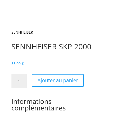
SENNHEISER
SENNHEISER SKP 2000
55,00
€
quantité
Ajouter au panier
de
SENNHEISER
SKP
Informations
2000
complémentaires