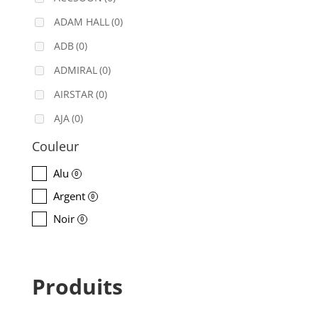
ADAM HALL
(0)
ADB
(0)
ADMIRAL
(0)
AIRSTAR
(0)
AJA
(0)
ALADDIN-LIGHTS
(0)
Couleur
ALDANE
(0)
Alu
0
ALTAIR
(0)
Argent
0
ALUSD
(0)
Noir
0
AMADEUS
(0)
ANALOG WAY
(0)
Produits
AOTO
(0)
APC
(0)