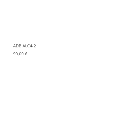
LD
(0)
LD SYSTEMS
(0)
LG
(0)
LIGHTMAN
(0)
ADB ALC4-2
LIGHTSTAR
(0)
90,00
€
LITEPANELS
(0)
LOOK SOLUTIONS
(0)
LUMENRADIO
(0)
LUMINEX
(0)
LUXMAN
(0)
MA LIGHTING
(0)
MADRIX
(0)