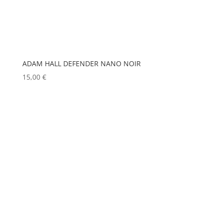
EUROPODIUM
(0)
MOBIL TECH
(0)
EXTRON ELECTRONICS
(0)
MODULO PI
(0)
FAL
(0)
MOLE
(0)
Show more
FILEX
(0)
ADAM HALL DEFENDER NANO NOIR
15,00
€
FOHHN
(0)
FORM XL
(0)
GENELEC
(0)
GEWISS
(0)
GLOBAL TRUSS
(0)
GODOX
(0)
GREEN HIPPO
(0)
HERGEITZ
(0)