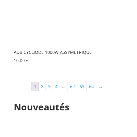
MANFROTTO
(0)
MARTIN
(0)
MATROX
(0)
MITSUBISHI
(0)
ADB CYCLIODE 1000W ASSYMETRIQUE
MOBIL TECH
(0)
10,00
€
MODULO PI
(0)
MOLE
(0)
1
2
3
4
…
62
63
64
→
Show more
Nouveautés