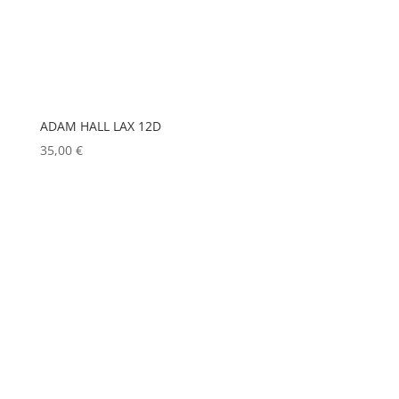
HP
(0)
HUDSON
(0)
IGNITION
(0)
JEM
(0)
ADAM HALL LAX 12D
JULIAT
(0)
35,00
€
K5600
(0)
KENWOOD
(0)
KEYLITE
(0)
KLARK TEKNIK
(0)
KRAMER
(0)
L-ACOUSTICS
(0)
LASTOLITE
(0)