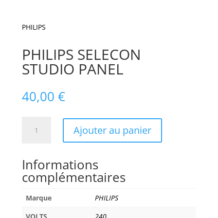
PHILIPS
PHILIPS SELECON
STUDIO PANEL
40,00
€
quantité
Ajouter au panier
de
PHILIPS
SELECON
Informations
STUDIO
complémentaires
PANEL
Marque
PHILIPS
VOLTS
240