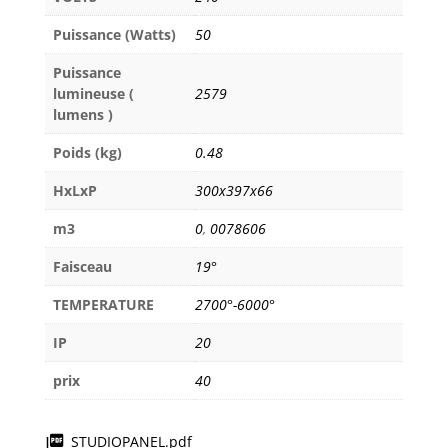
Puissance (Watts)
50
Puissance
lumineuse (
2579
lumens )
Poids (kg)
0.48
HxLxP
300x397x66
m3
0
,
0078606
Faisceau
19°
TEMPERATURE
2700°-6000°
IP
20
prix
40
STUDIOPANEL.pdf