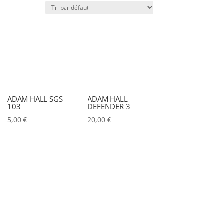
x)
Poids (kg)
IRC
Couleur
ADAM HALL SGS
ADAM HALL
103
DEFENDER 3
Alu
0
5,00
€
20,00
€
Argent
0
Noir
0