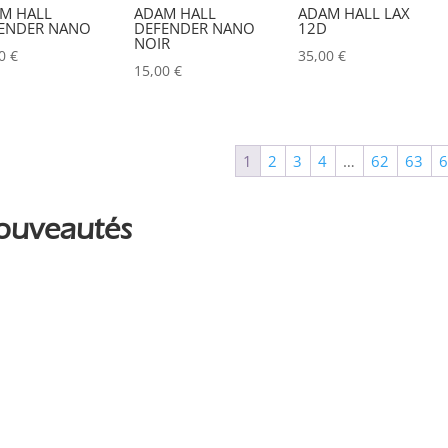
ALADDIN-LIGHTS
(0)
M HALL
ADAM HALL
ADAM HALL LAX
ENDER NANO
DEFENDER NANO
12D
NOIR
ALDANE
(0)
00
€
35,00
€
15,00
€
ALTAIR
(0)
ALUSD
(0)
AMADEUS
(0)
1
2
3
4
…
62
63
ANALOG WAY
(0)
ouveautés
AOTO
(0)
APC
(0)
APPLE
(0)
APURTURE
(0)
ARRI
(0)
ASD
(0)