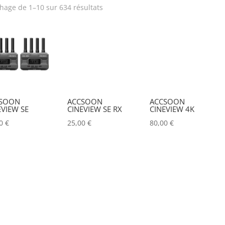
chage de 1–10 sur 634 résultats
rix
Puissance lumineuse (lu
Tension électrique (V)
Puissance (Watt)
Hauteur Maximum (mm)
Marques
SOON
ACCSOON
ACCSOON
EVIEW SE
CINEVIEW SE RX
CINEVIEW 4K
ACCSOON
(0)
00
€
25,00
€
80,00
€
ADAM HALL
(0)
ADB
(0)
ADMIRAL
(0)
AIRSTAR
(0)
AJA
(0)