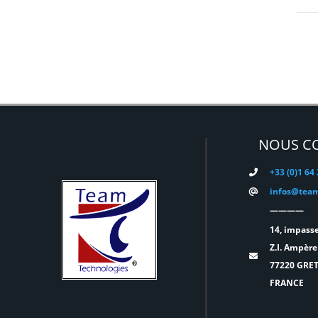
ELATION
(0)
ELGATO
(0)
ELITE
(0)
ENTTEC
(0)
ERMEA
(0)
ETC
(0)
NOUS C
EUROPODIUM
(0)
+33 (0)1 64
EXTRON ELECTRONICS
(0)
infos@team
FAL
(0)
————
FILEX
(0)
14, impasse
Z.I. Ampère
FOHHN
(0)
77220 GRE
FORM XL
(0)
FRANCE
GENELEC
(0)