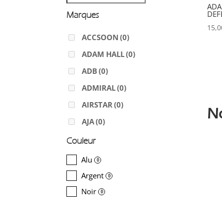
ADA
DEF
Marques
15,
ACCSOON
(0)
ADAM HALL
(0)
ADB
(0)
ADMIRAL
(0)
AIRSTAR
(0)
N
AJA
(0)
ALADDIN-LIGHTS
(0)
Couleur
ALDANE
(0)
Alu
0
ALTAIR
(0)
Argent
0
ALUSD
(0)
Noir
0
AMADEUS
(0)