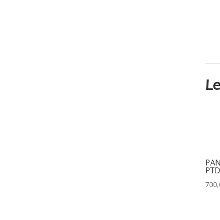
DATAVIDEO
(0)
DECIMATOR
(0)
DENON
(0)
DESISTI
(0)
DMG
(0)
Le
DMT
(0)
DPA
(0)
DRAWMER
(0)
DSAN
(0)
DTS
(0)
PAN
PTD
DYNASCAN
(0)
700
EASTAR
(0)
EATON
(0)