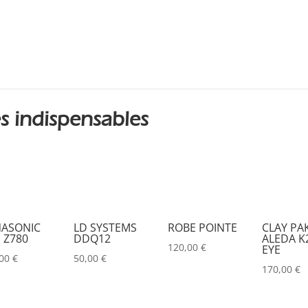
DMG
(0)
DMT
(0)
DPA
(0)
DRAWMER
(0)
s indispensables
DSAN
(0)
DTS
(0)
DYNASCAN
(0)
EASTAR
(0)
ASONIC
LD SYSTEMS
ROBE POINTE
CLAY PA
EATON
(0)
 Z780
DDQ12
ALEDA K2
120,00
€
EYE
ELATION
(0)
,00
€
50,00
€
170,00
€
ELGATO
(0)
ELITE
(0)