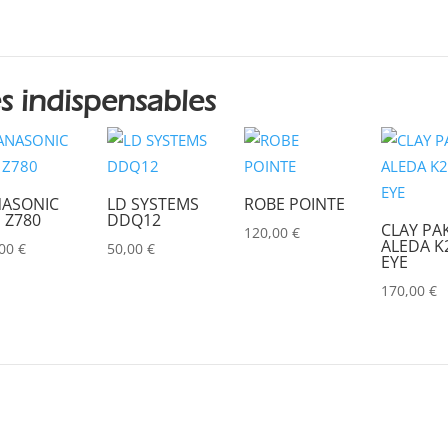
s indispensables
ASONIC
LD SYSTEMS
ROBE POINTE
 Z780
DDQ12
CLAY PA
120,00
€
ALEDA K2
,00
€
50,00
€
EYE
170,00
€