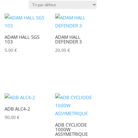
Puissance lumineuse (lux)
ADAM HALL SGS
ADAM HALL
Puissance (Watt)
103
DEFENDER 3
5,00
€
20,00
€
)
Marques
ACCSOON
(0)
ADAM HALL
(0)
ADB
(0)
ADB ALC4-2
ADMIRAL
(0)
90,00
€
AIRSTAR
(0)
ADB CYCLIODE
1000W
AJA
(0)
ASSYMETRIQUE