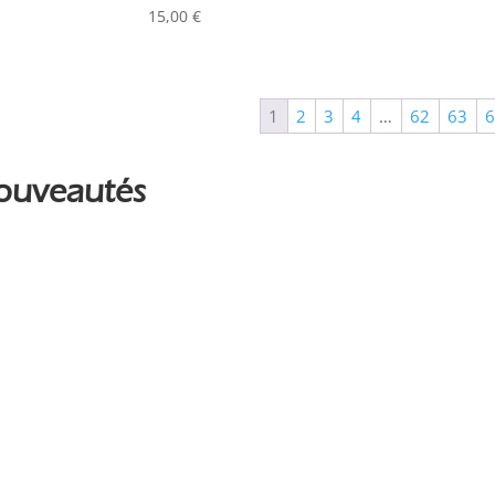
Couleur
15,00
€
Alu
0
Argent
0
1
2
3
4
…
62
63
Noir
0
ouveautés