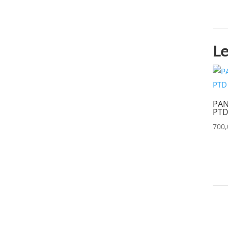
AYRTON
(0)
BARCO
(0)
BENQ
(0)
Le
BLACKMAGIC
(0)
BSS
(0)
CHAUVET
(0)
PAN
PTD
CHIMERA
(0)
700
CHRISTIE
(0)
CINEROID
(0)
CLAY PAKY
(0)
CLEAR COM
(0)
CLEARVISION
(0)
COUNTRYMAN
(0)