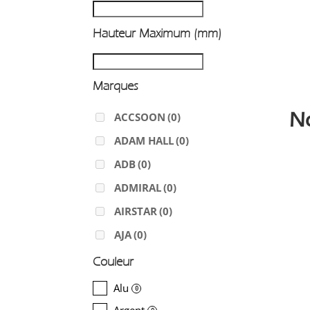
Hauteur Maximum (mm)
Marques
N
ACCSOON
(0)
ADAM HALL
(0)
ADB
(0)
ADMIRAL
(0)
AIRSTAR
(0)
AJA
(0)
ALADDIN-LIGHTS
(0)
Couleur
ALDANE
(0)
Alu
0
ALTAIR
(0)