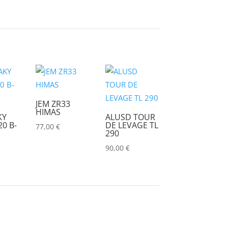
CHRISTIE
(0)
CINEROID
(0)
CLAY PAKY
(0)
CLEAR COM
(0)
CLEARVISION
(0)
COUNTRYMAN
(0)
JEM ZR33
HIMAS
KY
ALUSD TOUR
CVW
(0)
0 B-
DE LEVAGE TL
77,00
€
290
DAP
(0)
90,00
€
DATAPATH
(0)
DATAVIDEO
(0)
DECIMATOR
(0)
DENON
(0)