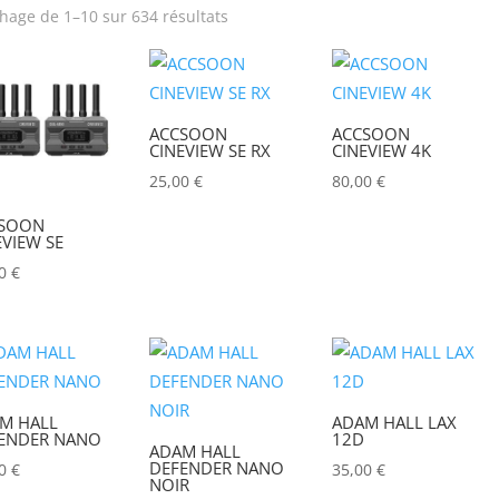
chage de 1–10 sur 634 résultats
rix
Produit Puissance
lumineuse (lumens)
ACCSOON
ACCSOON
Poids (kg)
Tension électrique (V)
CINEVIEW SE RX
CINEVIEW 4K
25,00
€
80,00
€
IRC
Hauteur Maximum (mm
SOON
EVIEW SE
00
€
M HALL
ADAM HALL LAX
ENDER NANO
12D
ADAM HALL
DEFENDER NANO
00
€
35,00
€
NOIR