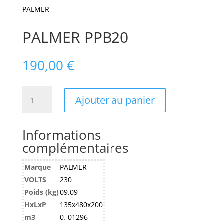
PALMER
PALMER PPB20
190,00
€
quantité
Ajouter au panier
de
PALMER
PPB20
Informations
complémentaires
Marque
PALMER
VOLTS
230
Poids (kg)
09.09
HxLxP
135x480x200
m3
0
,
01296