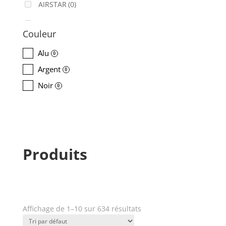
AIRSTAR
(0)
AJA
(0)
Couleur
ALADDIN-LIGHTS
(0)
Alu
0
ALDANE
(0)
Argent
0
ALTAIR
(0)
Noir
0
ALUSD
(0)
AMADEUS
(0)
ANALOG WAY
(0)
Produits
AOTO
(0)
APC
(0)
APPLE
(0)
Affichage de 1–10 sur 634 résultats
Prix
APURTURE
(0)