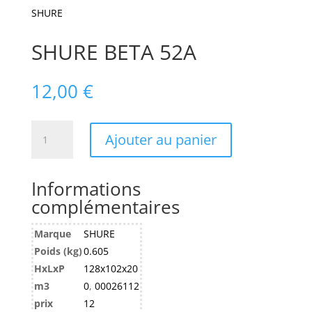
SHURE
SHURE BETA 52A
12,00
€
quantité
Ajouter au panier
de
SHURE
BETA
Informations
52A
complémentaires
Marque
SHURE
Poids (kg)
0.605
HxLxP
128x102x20
m3
0
,
00026112
prix
12