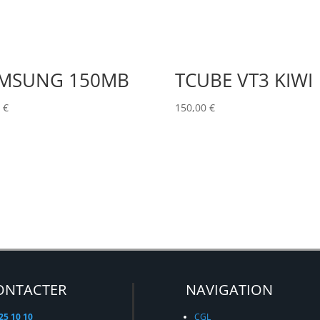
MSUNG 150MB
TCUBE VT3 KIWI
0
€
150,00
€
ONTACTER
NAVIGATION
 25 10 10
CGL