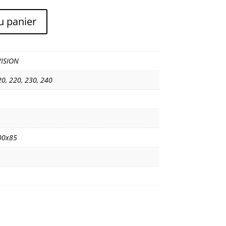
u panier
ISION
20
,
220
,
230
,
240
00x85