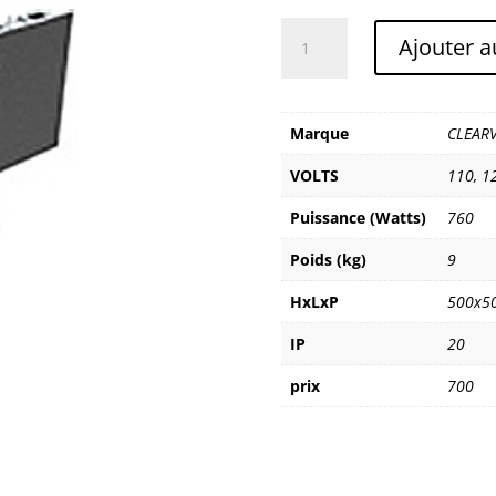
quantité
Ajouter a
de
CLEARVISION
P1.9
Marque
CLEARV
VOLTS
110
,
1
Puissance (Watts)
760
Poids (kg)
9
HxLxP
500x5
IP
20
prix
700