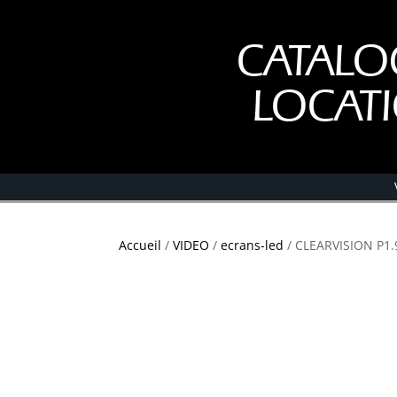
CATALO
LOCAT
Accueil
/
VIDEO
/
ecrans-led
/ CLEARVISION P1.