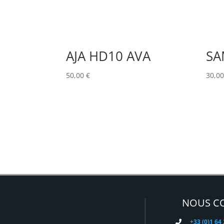
AJA HD10 AVA
SA
50,00
€
30,0
NOUS C
+33 (0)1 64