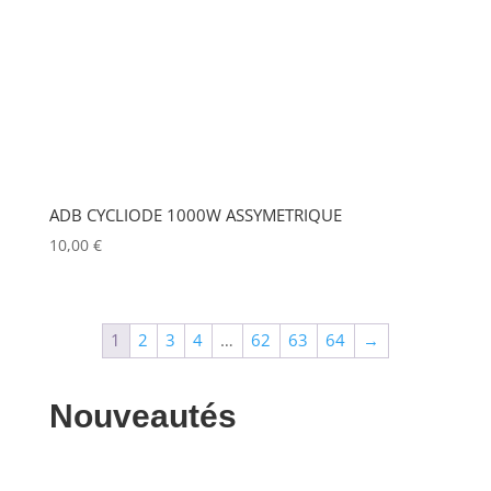
MADRIX
(0)
MANFROTTO
(0)
MARTIN
(0)
MATROX
(0)
MITSUBISHI
(0)
MOBIL TECH
(0)
ADB CYCLIODE 1000W ASSYMETRIQUE
10,00
€
MODULO PI
(0)
MOLE
(0)
Show more
1
2
3
4
…
62
63
64
→
Nouveautés