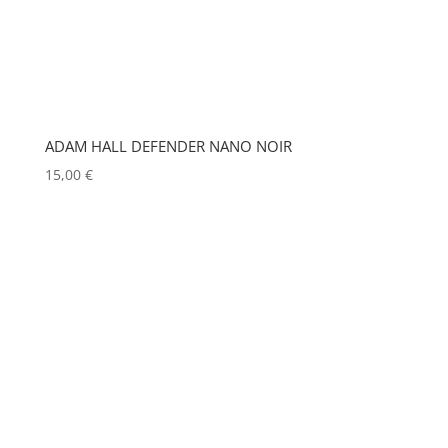
EUROPODIUM
(0)
MITSUBISHI
(0)
MOBIL TECH
(0)
EXTRON ELECTRONICS
(1)
MODULO PI
(0)
FAL
(0)
MOLE
(0)
FILEX
(0)
ADAM HALL DEFENDER NANO NOIR
Show more
FOHHN
(0)
15,00
€
FORM XL
(0)
GENELEC
(0)
GEWISS
(0)
GLOBAL TRUSS
(0)
GODOX
(0)
GREEN HIPPO
(1)
HERGEITZ
(0)