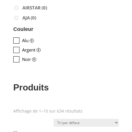
AIRSTAR
(0)
AJA
(0)
ALADDIN-LIGHTS
(0)
Couleur
ALDANE
(0)
Alu
0
ALTAIR
(1)
Argent
0
ALUSD
(0)
Noir
0
AMADEUS
(0)
ANALOG WAY
(0)
Produits
AOTO
(0)
APC
(0)
APPLE
(0)
Affichage de 1–10 sur 634 résultats
Produit Puissance lumineuse
APURTURE
(0)
(lumens)
ARRI
(1)