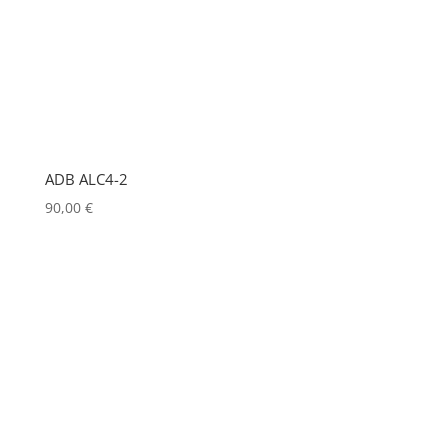
LD
(0)
LD SYSTEMS
(0)
LG
(0)
LIGHTMAN
(1)
ADB ALC4-2
LIGHTSTAR
(0)
90,00
€
LITEPANELS
(0)
LOOK SOLUTIONS
(0)
LUMENRADIO
(0)
LUMINEX
(0)
LUXMAN
(0)
MA LIGHTING
(0)