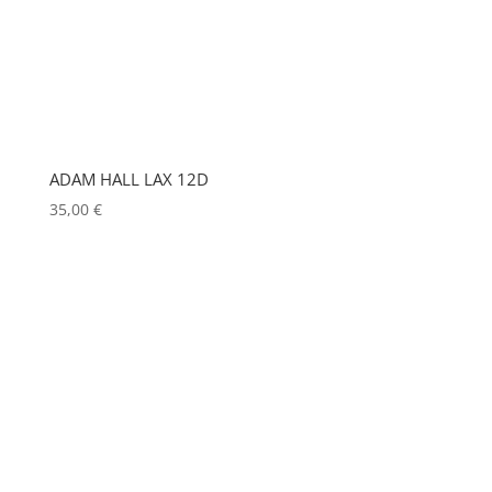
HP
(0)
HUDSON
(0)
IGNITION
(0)
JEM
(0)
ADAM HALL LAX 12D
JULIAT
(0)
35,00
€
K5600
(0)
KENWOOD
(0)
KEYLITE
(0)
KLARK TEKNIK
(0)
KRAMER
(0)
L-ACOUSTICS
(0)
LASTOLITE
(0)