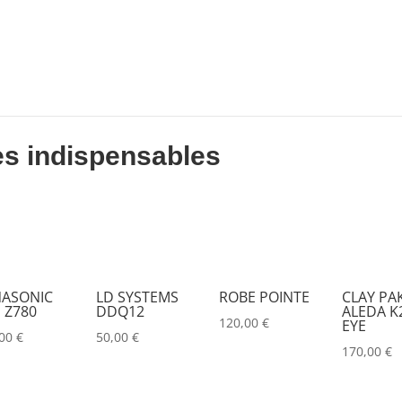
DESISTI
(0)
DMG
(0)
DMT
(0)
DPA
(0)
DRAWMER
(0)
es indispensables
DSAN
(0)
DTS
(0)
DYNASCAN
(0)
EASTAR
(0)
ASONIC
LD SYSTEMS
ROBE POINTE
CLAY PA
 Z780
DDQ12
ALEDA K2
EATON
(0)
120,00
€
EYE
,00
€
50,00
€
ELATION
(0)
170,00
€
ELGATO
(0)