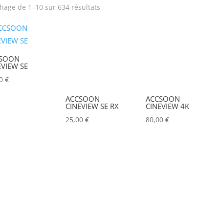
chage de 1–10 sur 634 résultats
Produit Puissance
Puissance lumineuse (lu
lumineuse (lumens)
SOON
Tension électrique (V)
Puissance (Watt)
EVIEW SE
00
€
Hauteur Maximum (mm)
Marques
ACCSOON
ACCSOON
CINEVIEW SE RX
CINEVIEW 4K
ACCSOON
(0)
25,00
€
80,00
€
ADAM HALL
(0)
ADB
(0)
ADMIRAL
(0)
AIRSTAR
(0)
AJA
(0)