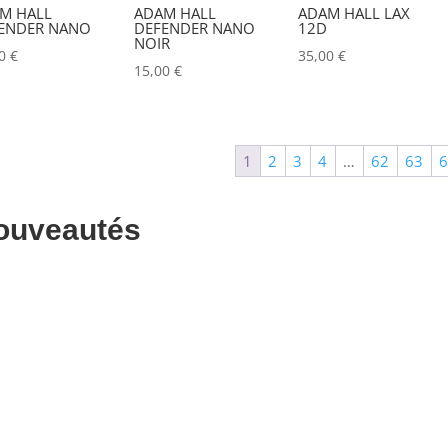
M HALL
ADAM HALL
ADAM HALL LAX
ALADDIN-LIGHTS
(0)
ENDER NANO
DEFENDER NANO
12D
NOIR
00
€
35,00
€
ALDANE
(0)
15,00
€
ALTAIR
(0)
ALUSD
(0)
1
2
3
4
…
62
63
AMADEUS
(0)
ANALOG WAY
(0)
ouveautés
AOTO
(0)
APC
(0)
APPLE
(0)
APURTURE
(0)
ARRI
(0)
ASD
(0)