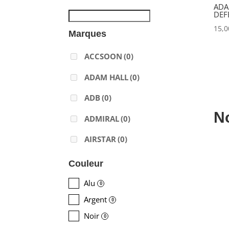
ADA
DEF
15,
Marques
ACCSOON
(0)
ADAM HALL
(0)
ADB
(0)
N
ADMIRAL
(0)
AIRSTAR
(0)
AJA
(0)
Couleur
ALADDIN-LIGHTS
(0)
Alu
0
Argent
ALDANE
(0)
0
Noir
0
ALTAIR
(0)