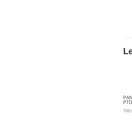
CLAY PAKY
(1)
CLEAR COM
(0)
CLEARVISION
(0)
COUNTRYMAN
(0)
L
CVW
(0)
DAP
(0)
DATAPATH
(0)
DATAVIDEO
(0)
PAN
DECIMATOR
(0)
PTD
700
DENON
(0)
DESISTI
(0)