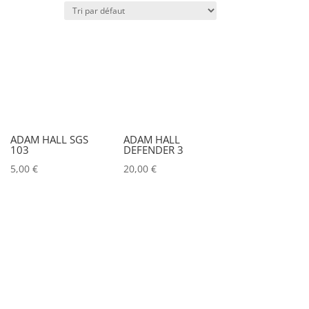
x)
Poids (kg)
IRC
Couleur
ADAM HALL SGS
ADAM HALL
103
DEFENDER 3
Alu
0
5,00
€
20,00
€
Argent
0
Noir
0