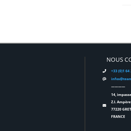
DMG
(0)
DMT
(0)
DPA
(0)
DRAWMER
(0)
DSAN
(0)
NOUS C
DTS
(0)
+33 (0)1 64
DYNASCAN
(0)
infos@team
————
EASTAR
(0)
14, impasse
EATON
(0)
Z.I. Ampère
77220 GRE
ELATION
(0)
FRANCE
ELGATO
(0)