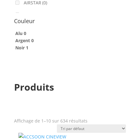
AIRSTAR
(0)
AJA
(0)
Couleur
ALADDIN-LIGHTS
(0)
Alu
0
ALDANE
(1)
Argent
0
Noir
1
ALTAIR
(0)
ALUSD
(0)
AMADEUS
(0)
Produits
ANALOG WAY
(0)
AOTO
(0)
APC
(0)
Affichage de 1–10 sur 634 résultats
APPLE
(0)
Produit Puissance lumineuse
(lumens)
APURTURE
(0)