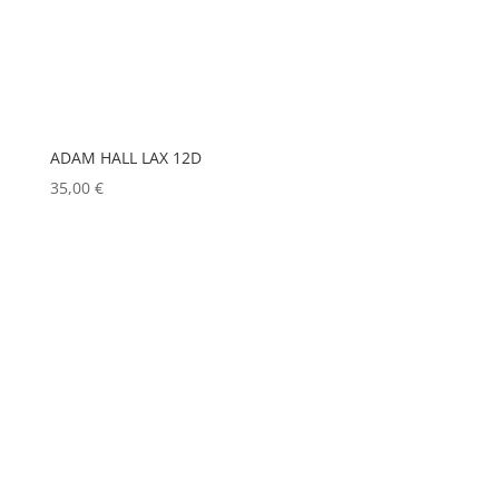
HP
(0)
HUDSON
(0)
IGNITION
(0)
JEM
(0)
ADAM HALL LAX 12D
JULIAT
(0)
35,00
€
K5600
(0)
KENWOOD
(0)
KEYLITE
(0)
KLARK TEKNIK
(0)
KRAMER
(0)
L-ACOUSTICS
(0)
LASTOLITE
(0)