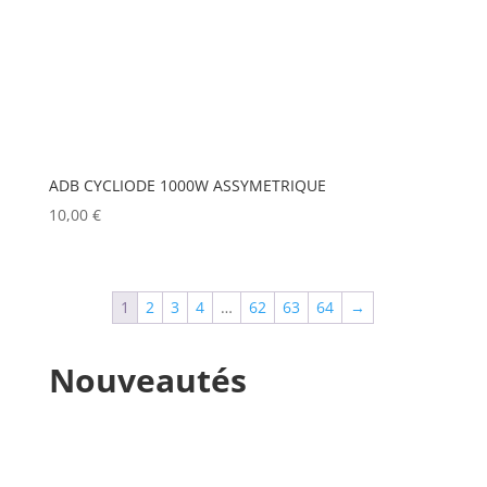
MANFROTTO
(0)
MARTIN
(0)
MATROX
(0)
MITSUBISHI
(0)
ADB CYCLIODE 1000W ASSYMETRIQUE
MOBIL TECH
(0)
10,00
€
MODULO PI
(0)
MOLE
(0)
1
2
3
4
…
62
63
64
→
Show more
Nouveautés