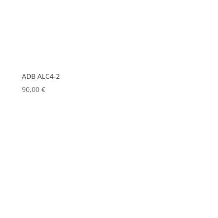
LD
(0)
LD SYSTEMS
(0)
LG
(0)
LIGHTMAN
(0)
ADB ALC4-2
LIGHTSTAR
(0)
90,00
€
LITEPANELS
(0)
LOOK SOLUTIONS
(0)
LUMENRADIO
(0)
LUMINEX
(0)
LUXMAN
(0)
MA LIGHTING
(0)
MADRIX
(0)