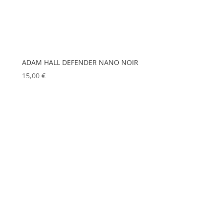
EUROPODIUM
(0)
MOBIL TECH
(0)
EXTRON ELECTRONICS
(0)
MODULO PI
(0)
FAL
(0)
MOLE
(0)
Show more
FILEX
(0)
ADAM HALL DEFENDER NANO NOIR
15,00
€
FOHHN
(0)
FORM XL
(0)
GENELEC
(0)
GEWISS
(0)
GLOBAL TRUSS
(0)
GODOX
(0)
GREEN HIPPO
(0)
HERGEITZ
(0)