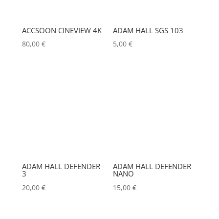
BLACKMAGIC
(0)
BSS
(0)
ACCSOON CINEVIEW 4K
ADAM HALL SGS 103
Marques
CHAUVET
(0)
80,00
€
5,00
€
ACCSOON
(0)
CHIMERA
(0)
ADAM HALL
(0)
CHRISTIE
(0)
ADB
(0)
CINEROID
(0)
ADMIRAL
(0)
CLAY PAKY
(0)
AIRSTAR
(0)
CLEAR COM
(0)
AJA
(0)
Couleur
CLEARVISION
(0)
ADAM HALL DEFENDER
ADAM HALL DEFENDER
ALADDIN-LIGHTS
(0)
3
NANO
Alu
0
COUNTRYMAN
(0)
ALDANE
(0)
20,00
€
15,00
€
Argent
0
CVW
(0)
ALTAIR
(0)
Noir
0