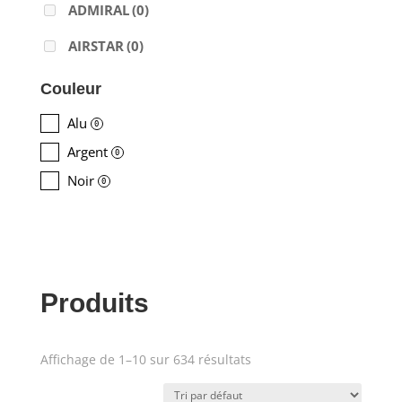
ADMIRAL
(0)
AIRSTAR
(0)
AJA
(0)
Couleur
ALADDIN-LIGHTS
(0)
Alu
0
Argent
ALDANE
(0)
0
Noir
0
ALTAIR
(0)
ALUSD
(0)
AMADEUS
(0)
Produits
ANALOG WAY
(0)
AOTO
(0)
Affichage de 1–10 sur 634 résultats
Produit Puissance lumineuse
APC
(0)
(lumens)