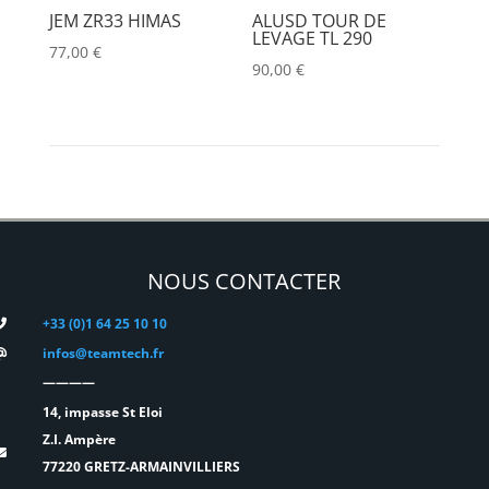
JEM ZR33 HIMAS
ALUSD TOUR DE
LEVAGE TL 290
77,00
€
90,00
€
NOUS CONTACTER
+33 (0)1 64 25 10 10
infos@teamtech.fr
————
14, impasse St Eloi
Z.I. Ampère
77220 GRETZ-ARMAINVILLIERS