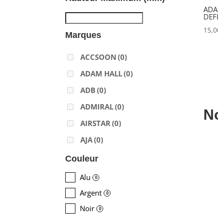
ADA
DEF
15,
Marques
ACCSOON
(0)
ADAM HALL
(0)
ADB
(0)
ADMIRAL
(0)
N
AIRSTAR
(0)
AJA
(0)
ALADDIN-LIGHTS
(0)
Couleur
ALDANE
(0)
Alu
0
ALTAIR
(0)
Argent
0
ALUSD
(0)
Noir
0