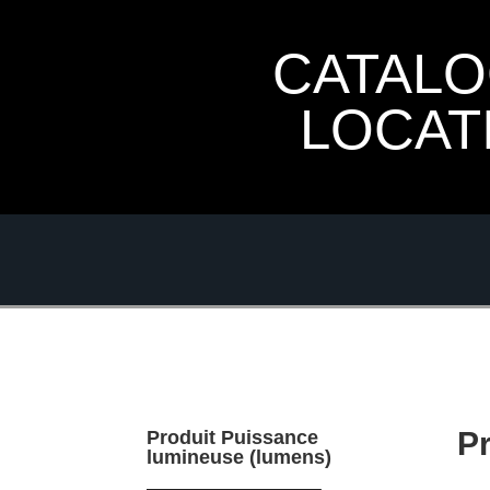
CATAL
LOCAT
P
Produit Puissance
lumineuse (lumens)