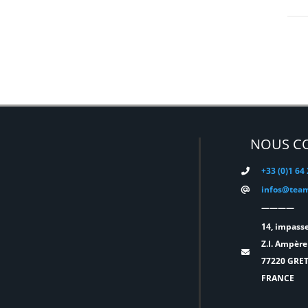
EATON
(0)
ELATION
(0)
ELGATO
(0)
ELITE
(0)
ENTTEC
(0)
ERMEA
(0)
NOUS C
ETC
(0)
+33 (0)1 64
EUROPODIUM
(0)
infos@team
EXTRON ELECTRONICS
(0)
————
FAL
(0)
14, impasse
Z.I. Ampère
FILEX
(0)
77220 GRE
FOHHN
(0)
FRANCE
FORM XL
(0)