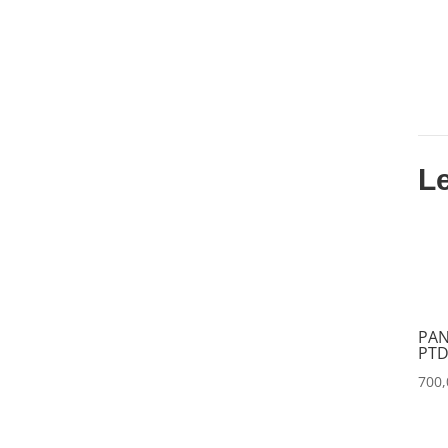
DATAPATH
(0)
DATAVIDEO
(0)
DECIMATOR
(0)
DENON
(0)
DESISTI
(0)
L
DMG
(0)
DMT
(0)
DPA
(0)
DRAWMER
(0)
PAN
DSAN
(0)
PTD
DTS
(0)
700
DYNASCAN
(0)
EASTAR
(0)