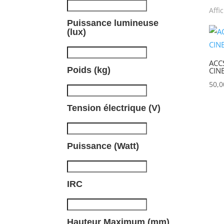
Affi
Puissance lumineuse
(lux)
ACC
Poids (kg)
CIN
50,
Tension électrique (V)
Puissance (Watt)
IRC
Hauteur Maximum (mm)