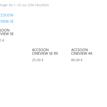
chage de 1–10 sur 634 résultats
Produit Puissance
Puissance lumineuse (lu
lumineuse (lumens)
SOON
Tension électrique (V)
Puissance (Watt)
EVIEW SE
00
€
Hauteur Maximum (mm)
Marques
ACCSOON
ACCSOON
CINEVIEW SE RX
CINEVIEW 4K
ACCSOON
(0)
25,00
€
80,00
€
ADAM HALL
(0)
ADB
(0)
ADMIRAL
(0)
AIRSTAR
(0)
AJA
(0)