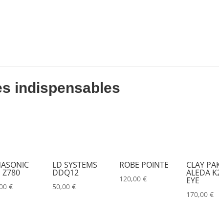
DESISTI
(0)
DMG
(0)
DMT
(0)
DPA
(0)
DRAWMER
(0)
es indispensables
DSAN
(0)
DTS
(0)
DYNASCAN
(0)
EASTAR
(0)
ASONIC
LD SYSTEMS
ROBE POINTE
CLAY PA
 Z780
DDQ12
ALEDA K2
EATON
(0)
120,00
€
EYE
,00
€
50,00
€
ELATION
(0)
170,00
€
ELGATO
(0)