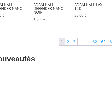
M HALL
ADAM HALL
ADAM HALL LAX
ALADDIN-LIGHTS
(0)
ENDER NANO
DEFENDER NANO
12D
NOIR
00
€
35,00
€
ALDANE
(0)
15,00
€
ALTAIR
(0)
ALUSD
(0)
1
2
3
4
…
62
63
AMADEUS
(0)
ANALOG WAY
(0)
ouveautés
AOTO
(0)
APC
(0)
APPLE
(0)
APURTURE
(0)
ARRI
(0)
ASD
(0)