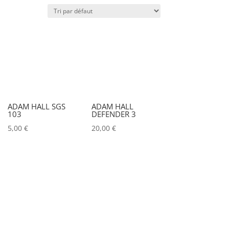
x)
Poids (kg)
IRC
Couleur
ADAM HALL SGS
ADAM HALL
103
DEFENDER 3
Alu
0
5,00
€
20,00
€
Argent
0
Noir
0