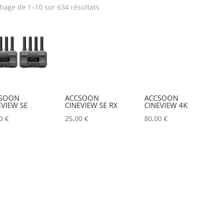
chage de 1–10 sur 634 résultats
Produit Puissance
Puissance lumineuse (lu
lumineuse (lumens)
Tension électrique (V)
Puissance (Watt)
Hauteur Maximum (mm)
Marques
SOON
ACCSOON
ACCSOON
EVIEW SE
CINEVIEW SE RX
CINEVIEW 4K
ACCSOON
(0)
00
€
25,00
€
80,00
€
ADAM HALL
(0)
ADB
(0)
ADMIRAL
(0)
AIRSTAR
(0)
AJA
(0)