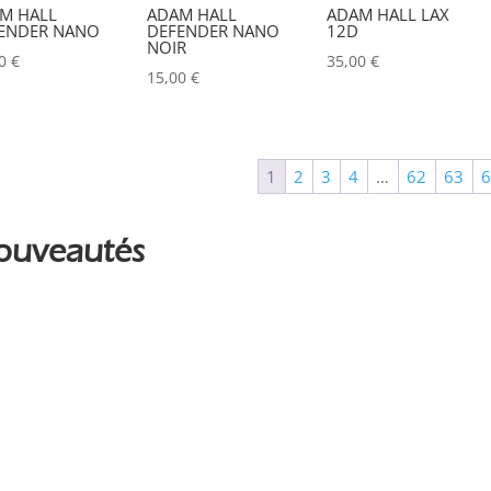
M HALL
ADAM HALL
ADAM HALL LAX
ALADDIN-LIGHTS
(0)
ENDER NANO
DEFENDER NANO
12D
NOIR
00
€
35,00
€
ALDANE
(1)
15,00
€
ALTAIR
(0)
ALUSD
(0)
1
2
3
4
…
62
63
AMADEUS
(0)
ANALOG WAY
(0)
ouveautés
AOTO
(0)
APC
(0)
APPLE
(0)
APURTURE
(0)
ARRI
(0)
ASD
(0)