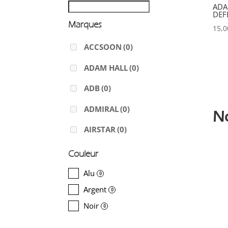
ADA
DEF
Marques
15,
ACCSOON
(0)
ADAM HALL
(0)
ADB
(0)
ADMIRAL
(0)
N
AIRSTAR
(0)
AJA
(0)
Couleur
ALADDIN-LIGHTS
(0)
Alu
0
Argent
ALDANE
(1)
0
Noir
0
ALTAIR
(0)