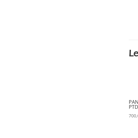
CLAY PAKY
(0)
CLEAR COM
(0)
CLEARVISION
(0)
COUNTRYMAN
(0)
CVW
(0)
Le
DAP
(0)
DATAPATH
(0)
DATAVIDEO
(0)
DECIMATOR
(0)
PAN
PTD
DENON
(0)
700
DESISTI
(0)