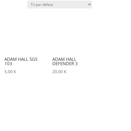
x)
Poids (kg)
IRC
Couleur
ADAM HALL SGS
ADAM HALL
103
DEFENDER 3
Alu
0
5,00
€
20,00
€
Argent
0
Noir
0