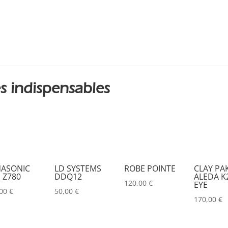
DESISTI
(0)
DMG
(0)
DMT
(0)
DPA
(0)
DRAWMER
(0)
s indispensables
DSAN
(0)
DTS
(0)
DYNASCAN
(0)
EASTAR
(0)
ASONIC
LD SYSTEMS
ROBE POINTE
CLAY PA
 Z780
DDQ12
ALEDA K2
EATON
(0)
120,00
€
EYE
,00
€
50,00
€
ELATION
(0)
170,00
€
ELGATO
(0)