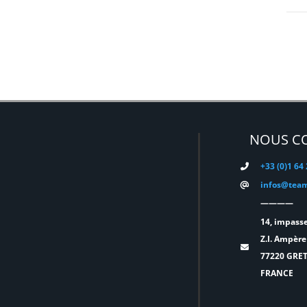
DMG
(0)
DMT
(0)
DPA
(0)
DRAWMER
(0)
DSAN
(0)
NOUS C
DTS
(0)
DYNASCAN
(0)
+33 (0)1 64
infos@team
EASTAR
(0)
————
EATON
(0)
14, impasse
Z.I. Ampère
ELATION
(0)
77220 GRE
FRANCE
ELGATO
(0)
ELITE
(0)