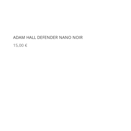
EUROPODIUM
(1)
MOBIL TECH
(0)
EXTRON ELECTRONICS
(0)
MODULO PI
(0)
FAL
(0)
MOLE
(0)
Show more
FILEX
(0)
ADAM HALL DEFENDER NANO NOIR
15,00
€
FOHHN
(0)
FORM XL
(0)
GENELEC
(0)
GEWISS
(0)
GLOBAL TRUSS
(0)
GODOX
(0)
GREEN HIPPO
(0)
HERGEITZ
(0)