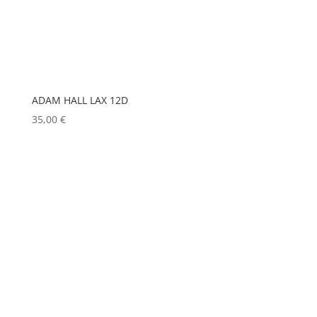
HP
(0)
HUDSON
(0)
IGNITION
(0)
JEM
(0)
ADAM HALL LAX 12D
JULIAT
(0)
35,00
€
K5600
(0)
KENWOOD
(0)
KEYLITE
(0)
KLARK TEKNIK
(0)
KRAMER
(0)
L-ACOUSTICS
(0)
LASTOLITE
(0)