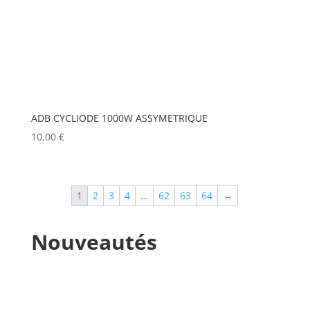
MANFROTTO
(1)
MARTIN
(1)
MATROX
(0)
MITSUBISHI
(0)
ADB CYCLIODE 1000W ASSYMETRIQUE
MOBIL TECH
(0)
10,00
€
MODULO PI
(0)
MOLE
(0)
1
2
3
4
…
62
63
64
→
Show more
Nouveautés