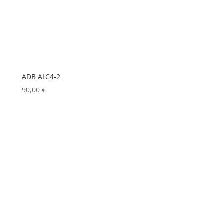
LD
(0)
LD SYSTEMS
(0)
LG
(0)
LIGHTMAN
(0)
ADB ALC4-2
LIGHTSTAR
(0)
90,00
€
LITEPANELS
(0)
LOOK SOLUTIONS
(1)
LUMENRADIO
(0)
LUMINEX
(0)
LUXMAN
(0)
MA LIGHTING
(0)
MADRIX
(0)