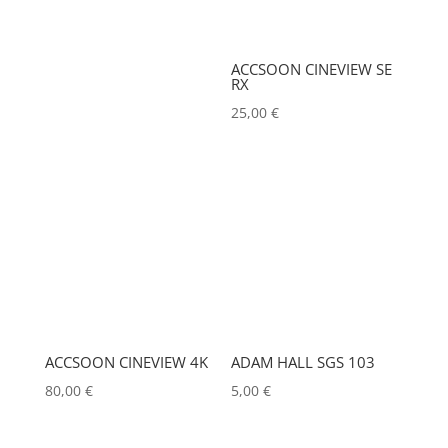
ASD
(0)
ASTERA
(0)
Tension électrique (V)
ACCSOON CINEVIEW SE
AUDIPACK
(0)
RX
25,00
€
AVALON
(0)
Puissance (Watt)
AVENGER
(0)
AYRTON
(0)
IRC
BARCO
(0)
BENQ
(0)
Hauteur Maximum (mm)
BLACKMAGIC
(0)
ACCSOON CINEVIEW 4K
ADAM HALL SGS 103
Marques
BSS
(0)
80,00
€
5,00
€
CHAUVET
(0)
ACCSOON
(0)