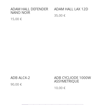
APC
(0)
ADAM HALL DEFENDER
ADAM HALL LAX 12D
DENON
(0)
APPLE
(0)
NANO NOIR
35,00
€
DESISTI
(0)
15,00
€
APURTURE
(0)
DMG
(0)
ARRI
(0)
DMT
(0)
ASD
(0)
DPA
(0)
ASTERA
(0)
AUDIPACK
(0)
DRAWMER
(0)
AVALON
(0)
DSAN
(0)
AVENGER
(0)
DTS
(0)
ADB ALC4-2
ADB CYCLIODE 1000W
ASSYMETRIQUE
AYRTON
(0)
90,00
€
DYNASCAN
(0)
10,00
€
BARCO
(0)
EASTAR
(0)
BENQ
(0)
EATON
(0)