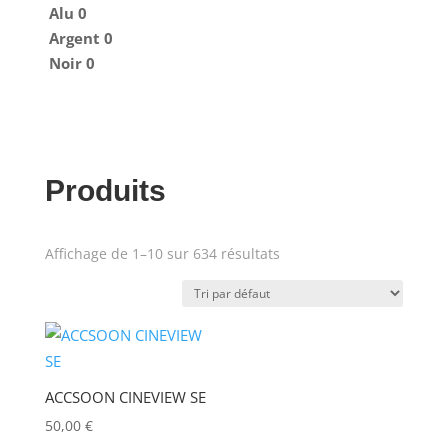
ALADDIN-LIGHTS
(0)
Alu
0
Argent
0
ALDANE
(0)
Noir
0
ALTAIR
(0)
ALUSD
(0)
AMADEUS
(0)
Produits
ANALOG WAY
(0)
AOTO
(0)
Affichage de 1–10 sur 634 résultats
Produit Puissance lumineuse
(lumens)
APC
(0)
APPLE
(0)
Puissance lumineuse (lux)
APURTURE
(0)
ACCSOON CINEVIEW SE
ARRI
(0)
50,00
€
Poids (kg)