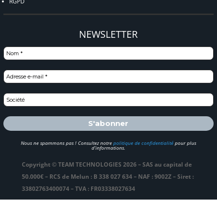
RGPD
NEWSLETTER
Nous ne spammons pas ! Consultez notre
politique de confidentialité
pour plus
d’informations.
Copyright © TEAM TECHNOLOGIES 2026 – SAS au capital de
50.000€ – RCS de Melun : B 338 027 634 – NAF : 9002Z – Siret :
33802763400074 – TVA : FR03338027634