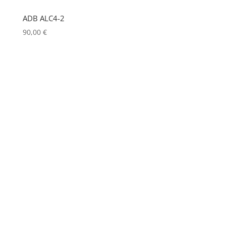
LIGHTMAN
(0)
ADB ALC4-2
LIGHTSTAR
(0)
90,00
€
LITEPANELS
(0)
LOOK SOLUTIONS
(0)
LUMENRADIO
(0)
LUMINEX
(0)
LUXMAN
(0)
MA LIGHTING
(0)
MADRIX
(0)
MANFROTTO
(1)
MARTIN
(0)
MATROX
(0)