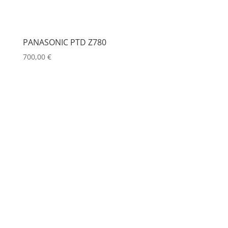
PANASONIC PTD Z780
700,00
€