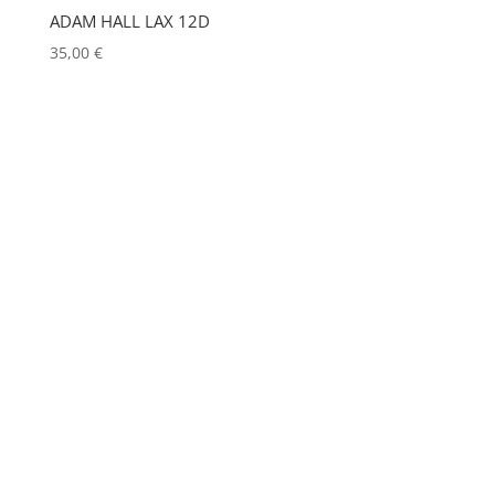
ADAM HALL LAX 12D
JULIAT
(0)
35,00
€
K5600
(0)
KENWOOD
(0)
KEYLITE
(0)
KLARK TEKNIK
(0)
KRAMER
(0)
L-ACOUSTICS
(0)
LASTOLITE
(0)
LD
(0)
LD SYSTEMS
(0)
LG
(0)