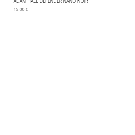
ADAM HALL DEFENDER NANO NOIR
FOHHN
(0)
Show more
15,00
€
FORM XL
(0)
GENELEC
(0)
GEWISS
(0)
GLOBAL TRUSS
(0)
GODOX
(0)
GREEN HIPPO
(0)
HERGEITZ
(0)
HP
(0)
HUDSON
(0)
IGNITION
(0)
JEM
(0)