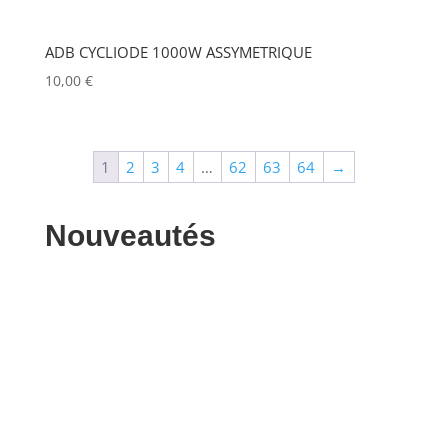
MITSUBISHI
(0)
MOBIL TECH
(0)
ADB CYCLIODE 1000W ASSYMETRIQUE
10,00
€
MODULO PI
(0)
MOLE
(0)
Show more
1
2
3
4
…
62
63
64
→
Nouveautés