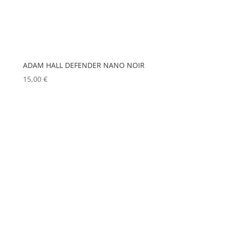
EUROPODIUM
(0)
MOBIL TECH
(0)
EXTRON ELECTRONICS
(0)
MODULO PI
(0)
FAL
(0)
MOLE
(0)
Show more
FILEX
(0)
ADAM HALL DEFENDER NANO NOIR
15,00
€
FOHHN
(0)
FORM XL
(0)
GENELEC
(0)
GEWISS
(0)
GLOBAL TRUSS
(0)
GODOX
(0)
GREEN HIPPO
(0)
HERGEITZ
(0)