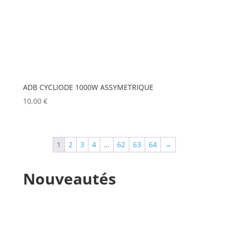
MANFROTTO
(2)
MARTIN
(0)
MATROX
(0)
MITSUBISHI
(0)
ADB CYCLIODE 1000W ASSYMETRIQUE
MOBIL TECH
(0)
10,00
€
MODULO PI
(0)
MOLE
(0)
1
2
3
4
…
62
63
64
→
Show more
Nouveautés