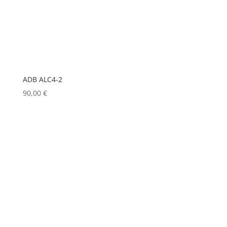
LD
(0)
LD SYSTEMS
(0)
LG
(0)
LIGHTMAN
(0)
ADB ALC4-2
LIGHTSTAR
(0)
90,00
€
LITEPANELS
(0)
LOOK SOLUTIONS
(0)
LUMENRADIO
(0)
LUMINEX
(0)
LUXMAN
(0)
MA LIGHTING
(0)
MADRIX
(0)