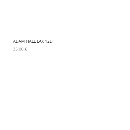
HP
(0)
HUDSON
(0)
IGNITION
(0)
JEM
(0)
ADAM HALL LAX 12D
JULIAT
(0)
35,00
€
K5600
(0)
KENWOOD
(0)
KEYLITE
(0)
KLARK TEKNIK
(0)
KRAMER
(0)
L-ACOUSTICS
(0)
LASTOLITE
(0)