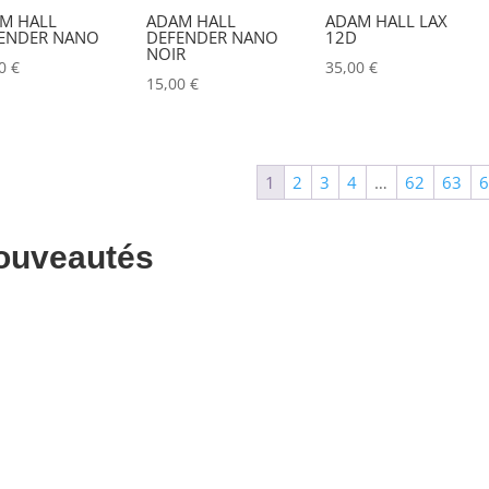
M HALL
ADAM HALL
ADAM HALL LAX
ALADDIN-LIGHTS
(0)
ENDER NANO
DEFENDER NANO
12D
NOIR
00
€
35,00
€
ALDANE
(0)
15,00
€
ALTAIR
(0)
ALUSD
(0)
1
2
3
4
…
62
63
AMADEUS
(0)
ANALOG WAY
(0)
ouveautés
AOTO
(0)
APC
(0)
APPLE
(0)
APURTURE
(1)
ARRI
(0)
ASD
(0)