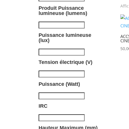
Affi
Produit Puissance
P
lumineuse (lumens)
Puissance lumineuse
ACC
(lux)
CIN
50,
Tension électrique (V)
Puissance (Watt)
IRC
Hauteur Maximum (mm)