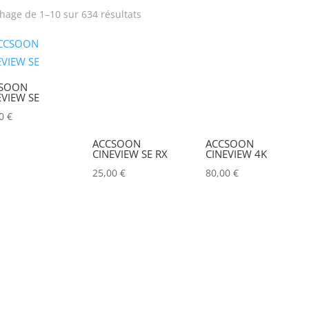
chage de 1–10 sur 634 résultats
rix
Produit Puissance
lumineuse (lumens)
SOON
Tension électrique (V)
Puissance (Watt)
EVIEW SE
00
€
Hauteur Maximum (mm)
Marques
ACCSOON
ACCSOON
CINEVIEW SE RX
CINEVIEW 4K
ACCSOON
(0)
25,00
€
80,00
€
ADAM HALL
(0)
ADB
(0)
ADMIRAL
(0)
AIRSTAR
(0)
AJA
(0)