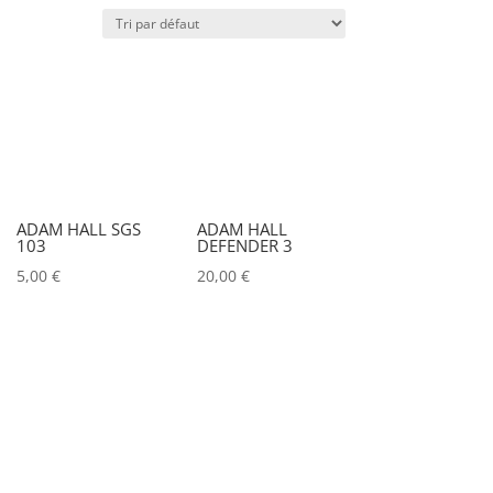
Puissance lumineuse (lux)
IRC
Couleur
ADAM HALL SGS
ADAM HALL
103
DEFENDER 3
Alu
0
5,00
€
20,00
€
Argent
0
Noir
1