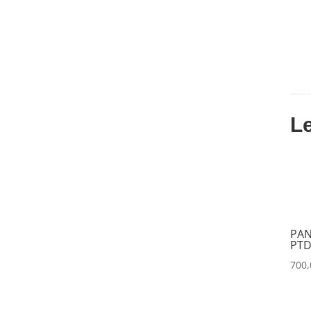
CLAY PAKY
(0)
CLEAR COM
(0)
CLEARVISION
(0)
COUNTRYMAN
(0)
L
CVW
(0)
DAP
(0)
DATAPATH
(0)
DATAVIDEO
(0)
PAN
DECIMATOR
(0)
PTD
700
DENON
(0)
DESISTI
(0)