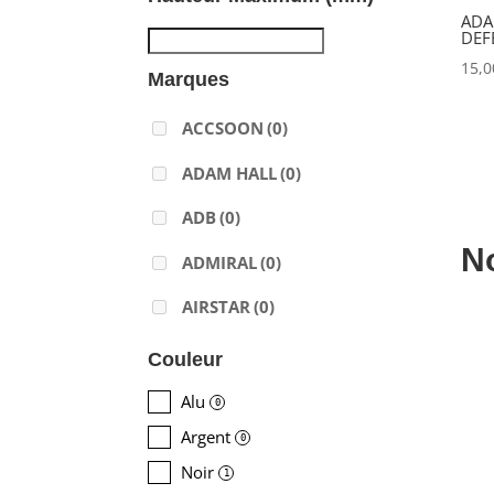
ADA
DEF
15,
Marques
ACCSOON
(0)
ADAM HALL
(0)
ADB
(0)
N
ADMIRAL
(0)
AIRSTAR
(0)
AJA
(0)
Couleur
ALADDIN-LIGHTS
(0)
Alu
0
Argent
ALDANE
(0)
0
Noir
1
ALTAIR
(0)