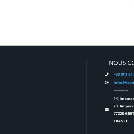
DMG
(0)
DMT
(0)
DPA
(0)
DRAWMER
(0)
DSAN
(0)
NOUS C
DTS
(0)
+33 (0)1 64
DYNASCAN
(0)
infos@team
————
EASTAR
(0)
14, impasse
EATON
(0)
Z.I. Ampère
77220 GRE
ELATION
(0)
FRANCE
ELGATO
(0)