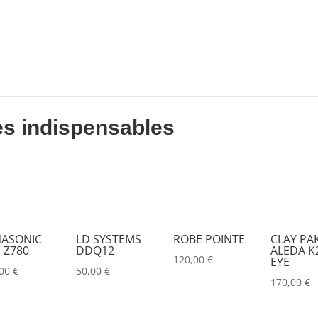
DESISTI
(0)
DMG
(0)
DMT
(0)
DPA
(0)
DRAWMER
(0)
es indispensables
DSAN
(0)
DTS
(0)
DYNASCAN
(0)
EASTAR
(0)
ASONIC
LD SYSTEMS
ROBE POINTE
CLAY PA
 Z780
DDQ12
ALEDA K2
EATON
(0)
120,00
€
EYE
,00
€
50,00
€
ELATION
(0)
170,00
€
ELGATO
(0)