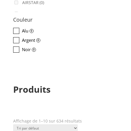
AIRSTAR
(0)
AJA
(0)
Couleur
ALADDIN-LIGHTS
(0)
Alu
0
ALDANE
(0)
Argent
0
ALTAIR
(0)
Noir
0
ALUSD
(0)
AMADEUS
(0)
ANALOG WAY
(0)
Produits
AOTO
(0)
APC
(0)
APPLE
(0)
Affichage de 1–10 sur 634 résultats
Prix
APURTURE
(0)