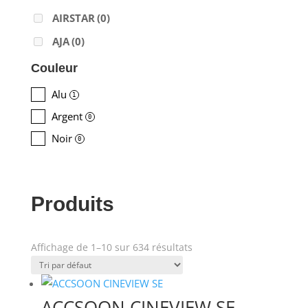
AIRSTAR
(0)
AJA
(0)
ALADDIN-LIGHTS
(0)
Couleur
ALDANE
(0)
Alu
1
ALTAIR
(0)
Argent
0
ALUSD
(0)
Noir
0
AMADEUS
(0)
ANALOG WAY
(0)
Produits
AOTO
(0)
APC
(0)
Affichage de 1–10 sur 634 résultats
APPLE
(0)
Prix
APURTURE
(0)
ARRI
(0)
ACCSOON CINEVIEW SE