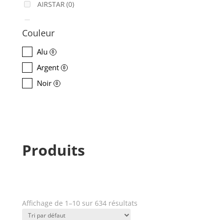
AIRSTAR
(0)
AJA
(0)
Couleur
ALADDIN-LIGHTS
(0)
Alu
0
ALDANE
(0)
Argent
0
ALTAIR
(0)
Noir
0
ALUSD
(0)
AMADEUS
(0)
ANALOG WAY
(0)
Produits
AOTO
(0)
APC
(0)
APPLE
(0)
Affichage de 1–10 sur 634 résultats
Prix
APURTURE
(0)