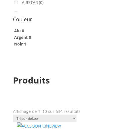
AIRSTAR
(0)
AJA
(0)
Couleur
ALADDIN-LIGHTS
(0)
Alu
0
ALDANE
(0)
Argent
0
Noir
1
ALTAIR
(0)
ALUSD
(0)
AMADEUS
(0)
Produits
ANALOG WAY
(0)
AOTO
(0)
APC
(0)
Affichage de 1–10 sur 634 résultats
APPLE
(0)
Prix
APURTURE
(0)