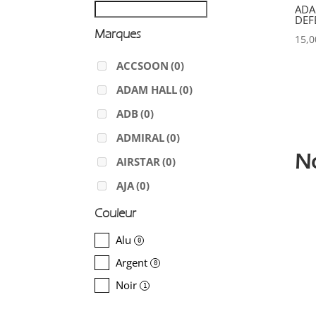
ADA
DEF
Marques
15,
ACCSOON
(0)
ADAM HALL
(0)
ADB
(0)
ADMIRAL
(0)
N
AIRSTAR
(0)
AJA
(0)
ALADDIN-LIGHTS
(0)
Couleur
ALDANE
(0)
Alu
0
ALTAIR
(0)
Argent
0
ALUSD
(0)
Noir
1
AMADEUS
(0)