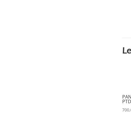
DATAPATH
(0)
DATAVIDEO
(0)
DECIMATOR
(0)
DENON
(0)
DESISTI
(0)
Le
DMG
(0)
DMT
(0)
DPA
(0)
DRAWMER
(0)
DSAN
(0)
PAN
PTD
DTS
(0)
700
DYNASCAN
(0)
EASTAR
(0)