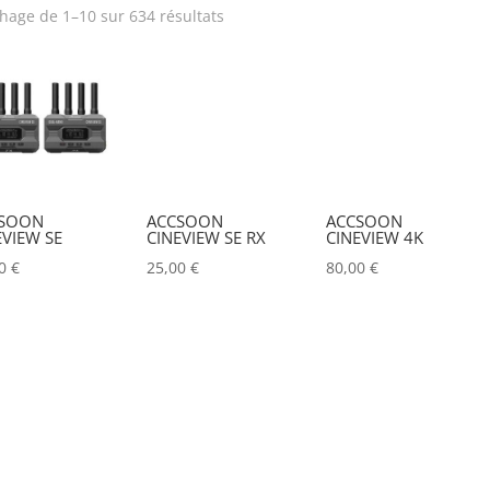
chage de 1–10 sur 634 résultats
rix
Produit Puissance
lumineuse (lumens)
Tension électrique (V)
Puissance (Watt)
Hauteur Maximum (mm)
Marques
SOON
ACCSOON
ACCSOON
EVIEW SE
CINEVIEW SE RX
CINEVIEW 4K
ACCSOON
(0)
00
€
25,00
€
80,00
€
ADAM HALL
(0)
ADB
(0)
ADMIRAL
(0)
AIRSTAR
(0)
AJA
(0)