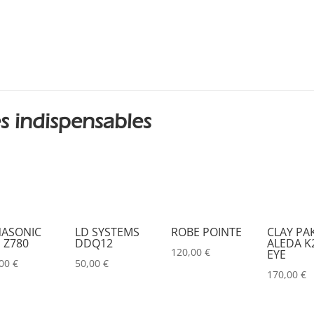
DESISTI
(0)
DMG
(0)
DMT
(0)
DPA
(0)
DRAWMER
(0)
s indispensables
DSAN
(0)
DTS
(0)
DYNASCAN
(0)
EASTAR
(0)
ASONIC
LD SYSTEMS
ROBE POINTE
CLAY PA
 Z780
DDQ12
ALEDA K2
EATON
(0)
120,00
€
EYE
,00
€
50,00
€
ELATION
(0)
170,00
€
ELGATO
(0)