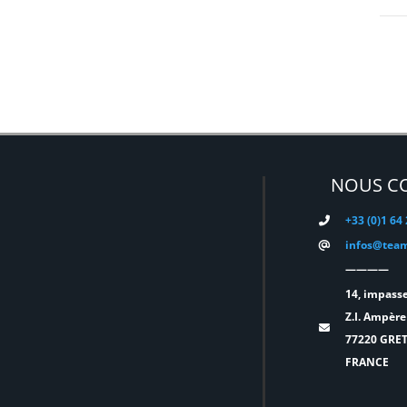
EATON
(0)
ELATION
(0)
ELGATO
(0)
ELITE
(0)
ENTTEC
(0)
ERMEA
(0)
NOUS C
ETC
(0)
EUROPODIUM
(0)
+33 (0)1 64
infos@team
EXTRON ELECTRONICS
(0)
————
FAL
(0)
14, impasse
FILEX
(0)
Z.I. Ampère
FOHHN
(0)
77220 GRE
FRANCE
FORM XL
(0)
GENELEC
(0)