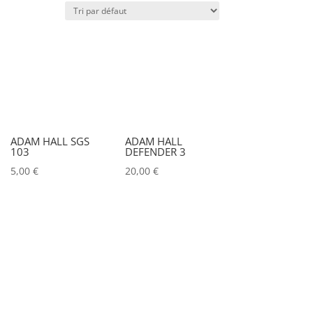
Puissance lumineuse (lux)
IRC
Couleur
ADAM HALL SGS
ADAM HALL
103
DEFENDER 3
Alu
0
5,00
€
20,00
€
Argent
0
Noir
1