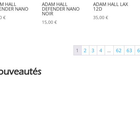
M HALL
ADAM HALL
ADAM HALL LAX
ALADDIN-LIGHTS
(0)
ENDER NANO
DEFENDER NANO
12D
NOIR
00
€
35,00
€
ALDANE
(0)
15,00
€
ALTAIR
(0)
ALUSD
(0)
1
2
3
4
…
62
63
AMADEUS
(0)
ANALOG WAY
(0)
ouveautés
AOTO
(0)
APC
(0)
APPLE
(0)
APURTURE
(0)
ARRI
(0)
ASD
(0)