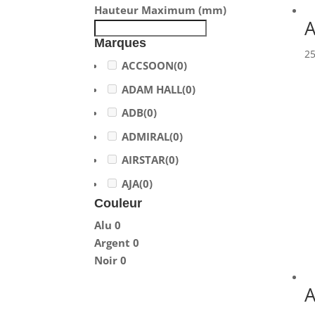
Hauteur Maximum (mm)
A
Marques
2
ACCSOON
(0)
ADAM HALL
(0)
ADB
(0)
Cou
ADMIRAL
(0)
Alu
Arg
AIRSTAR
(0)
Noi
AJA
(0)
Couleur
ALADDIN-LIGHTS
(0)
Alu
0
ALDANE
(0)
Argent
0
ALTAIR
(0)
Noir
0
ALUSD
(0)
A
AMADEUS
(0)