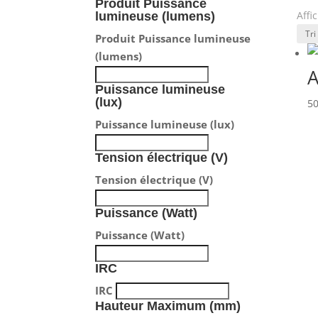
Produit Puissance
Pri
Affi
lumineuse (lumens)
Prix
Produit Puissance lumineuse
Pro
(lumens)
Prod
A
Pui
Puissance lumineuse
(lux)
5
Puis
Ten
Puissance lumineuse (lux)
Tens
Tension électrique (V)
Pui
Tension électrique (V)
Puis
IRC
Puissance (Watt)
IRC
Puissance (Watt)
Ha
Hau
IRC
Ma
IRC
Hauteur Maximum (mm)